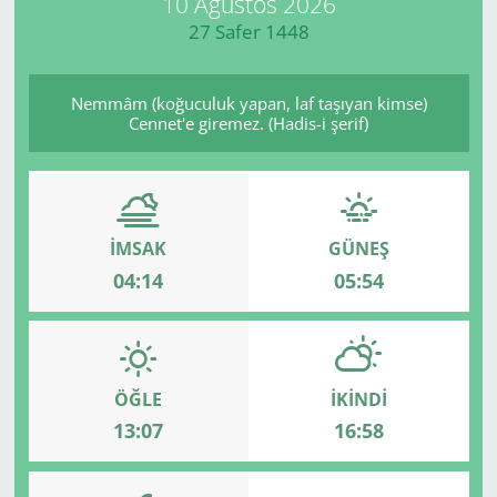
10 Ağustos 2026
27 Safer 1448
Manisa
Muğla
Nemmâm (koğuculuk yapan, laf taşıyan kimse)
Cennet'e giremez. (Hadis-i şerif)
Politika
Uşak
İMSAK
GÜNEŞ
04:14
05:54
ÖĞLE
İKINDI
13:07
16:58