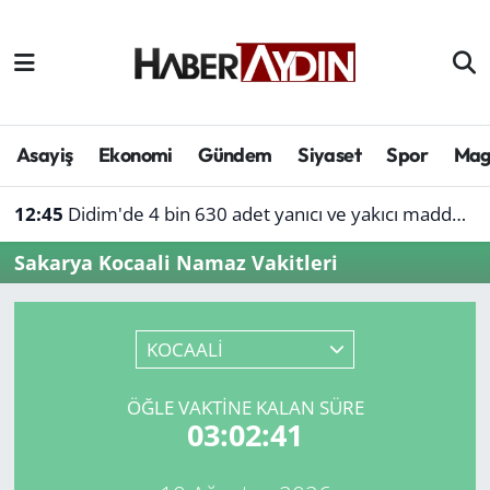
Afyonkarahisar
Aydın Hava Durumu
Bilim ve teknoloji
Aydın Trafik Yoğunluk Haritası
Asayiş
Ekonomi
Gündem
Siyaset
Spor
Mag
Çevre
Süper Lig Puan Durumu ve Fikstür
12:45
Didim'de 4 bin 630 adet yanıcı ve yakıcı madde ele geçirildi
Denizli
Tüm Manşetler
Sakarya Kocaali Namaz Vakitleri
Genel
Son Dakika Haberleri
KOCAALİ
Haber
Haber Arşivi
ÖĞLE VAKTINE KALAN SÜRE
Izmir
03:02:41
Kütahya