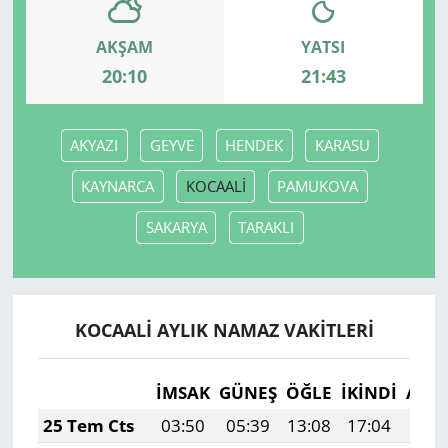
AKŞAM
YATSI
20:10
21:43
AKYAZI
GEYVE
HENDEK
KARASU
KAYNARCA
KOCAALİ
PAMUKOVA
SAKARYA
TARAKLI
KOCAALİ AYLIK NAMAZ VAKITLERI
İMSAK
GÜNEŞ
ÖĞLE
İKINDI
AKŞ
25 Tem Cts
03:50
05:39
13:08
17:04
20: