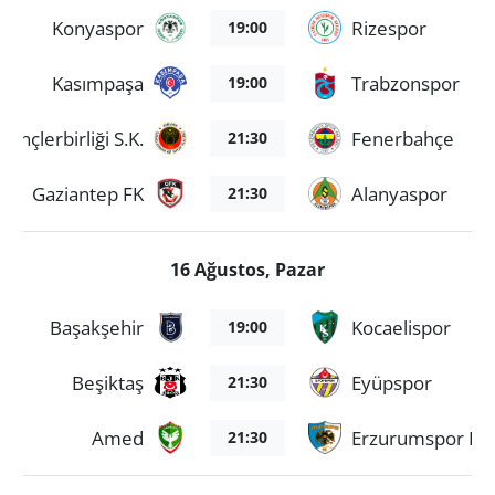
Konyaspor
Rizespor
19:00
Kasımpaşa
Trabzonspor
19:00
Gençlerbirliği S.K.
Fenerbahçe
21:30
Gaziantep FK
Alanyaspor
21:30
16 Ağustos, Pazar
Başakşehir
Kocaelispor
19:00
Beşiktaş
Eyüpspor
21:30
Amed
Erzurumspor FK
21:30