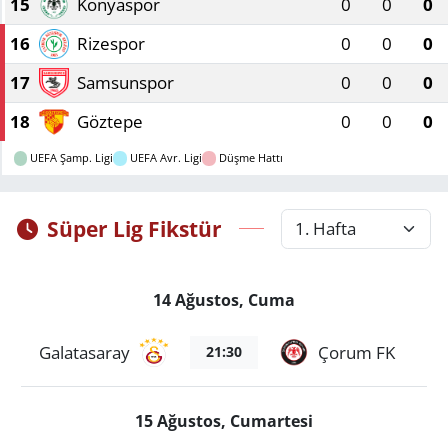
15
Konyaspor
0
0
0
16
Rizespor
0
0
0
17
Samsunspor
0
0
0
18
Göztepe
0
0
0
UEFA Şamp. Ligi
UEFA Avr. Ligi
Düşme Hattı
Süper Lig Fikstür
14 Ağustos, Cuma
Galatasaray
Çorum FK
21:30
15 Ağustos, Cumartesi