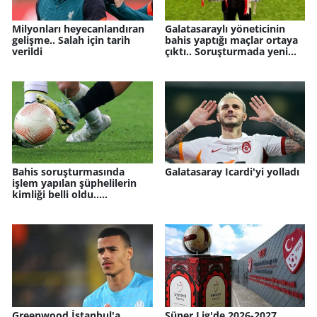
Milyonları heyecanlandıran
Galatasaraylı yöneticinin
gelişme.. Salah için tarih
bahis yaptığı maçlar ortaya
verildi
çıktı.. Soruşturmada yeni
detay
Bahis soruşturmasında
Galatasaray Icardi'yi yolladı
işlem yapılan şüphelilerin
kimliği belli oldu..
Galatasaray, Beşiktaş..
Greenwood İstanbul'a
Süper Lig'de 2026-2027