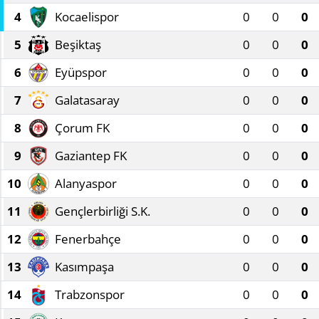
4
Kocaelispor
0
0
0
Manisa
5
Beşiktaş
0
0
0
Muğla
6
Eyüpspor
0
0
0
Politika
7
Galatasaray
0
0
0
8
Çorum FK
0
0
0
Uşak
9
Gaziantep FK
0
0
0
10
Alanyaspor
0
0
0
11
Gençlerbirliği S.K.
0
0
0
12
Fenerbahçe
0
0
0
13
Kasımpaşa
0
0
0
14
Trabzonspor
0
0
0