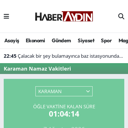
Afyonkarahisar
Aydın Hava Durumu
Bilim ve teknoloji
Aydın Trafik Yoğunluk Haritası
Asayiş
Ekonomi
Gündem
Siyaset
Spor
Mag
Çevre
Süper Lig Puan Durumu ve Fikstür
22:45
Çalacak bir şey bulamayınca baz istasyonundan akü çaldı
Denizli
Tüm Manşetler
Karaman Namaz Vakitleri
Genel
Son Dakika Haberleri
KARAMAN
Haber
Haber Arşivi
ÖĞLE VAKTINE KALAN SÜRE
Izmir
01:04:14
Kütahya