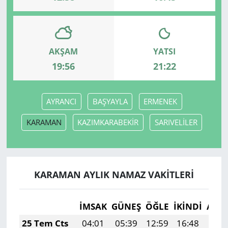
AKŞAM
YATSI
19:56
21:22
AYRANCI
BAŞYAYLA
ERMENEK
KARAMAN
KAZIMKARABEKİR
SARIVELİLER
KARAMAN AYLIK NAMAZ VAKITLERI
İMSAK
GÜNEŞ
ÖĞLE
İKINDI
AKŞ
25 Tem Cts
04:01
05:39
12:59
16:48
20: