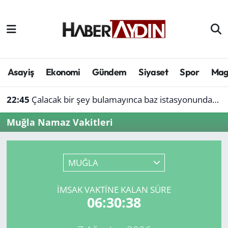
Afyonkarahisar
Aydın Hava Durumu
Bilim ve teknoloji
Aydın Trafik Yoğunluk Haritası
Asayiş
Ekonomi
Gündem
Siyaset
Spor
Mag
Çevre
Süper Lig Puan Durumu ve Fikstür
22:45
Çalacak bir şey bulamayınca baz istasyonundan akü çaldı
Denizli
Tüm Manşetler
Muğla Namaz Vakitleri
Genel
Son Dakika Haberleri
MUĞLA
Haber
Haber Arşivi
İMSAK VAKTINE KALAN SÜRE
Izmir
06:30:38
Kütahya