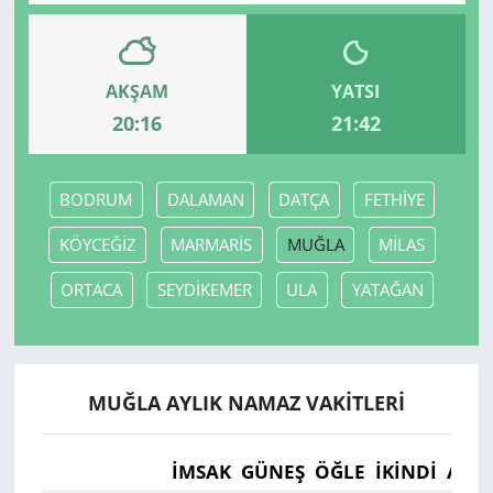
AKŞAM
YATSI
20:16
21:42
BODRUM
DALAMAN
DATÇA
FETHİYE
KÖYCEĞİZ
MARMARİS
MUĞLA
MİLAS
ORTACA
SEYDİKEMER
ULA
YATAĞAN
MUĞLA AYLIK NAMAZ VAKITLERI
İMSAK
GÜNEŞ
ÖĞLE
İKINDI
AKŞ