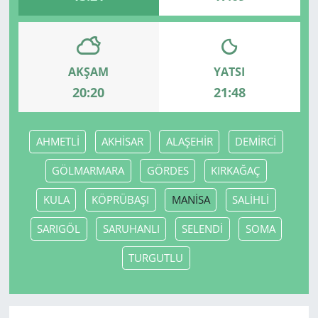
AKŞAM
YATSI
20:20
21:48
AHMETLİ
AKHİSAR
ALAŞEHİR
DEMİRCİ
GÖLMARMARA
GÖRDES
KIRKAĞAÇ
KULA
KÖPRÜBAŞI
MANİSA
SALİHLİ
SARIGÖL
SARUHANLI
SELENDİ
SOMA
TURGUTLU