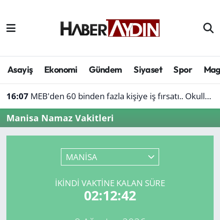
Afyonkarahisar
Aydın Hava Durumu
Bilim ve teknoloji
Aydın Trafik Yoğunluk Haritası
Asayiş
Ekonomi
Gündem
Siyaset
Spor
Mag
Çevre
Süper Lig Puan Durumu ve Fikstür
16:07
MEB'den 60 binden fazla kişiye iş fırsatı.. Okullara personel alınacak
Denizli
Tüm Manşetler
Manisa Namaz Vakitleri
Genel
Son Dakika Haberleri
MANİSA
Haber
Haber Arşivi
İKINDI VAKTINE KALAN SÜRE
Izmir
02:12:42
Kütahya