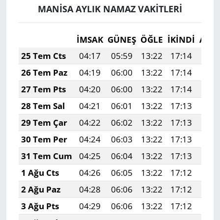
MANİSA AYLIK NAMAZ VAKITLERI
İMSAK
GÜNEŞ
ÖĞLE
İKINDI
AKŞ
25 Tem Cts
04:17
05:59
13:22
17:14
20:
26 Tem Paz
04:19
06:00
13:22
17:14
20:
27 Tem Pts
04:20
06:00
13:22
17:14
20:
28 Tem Sal
04:21
06:01
13:22
17:13
20:
29 Tem Çar
04:22
06:02
13:22
17:13
20:
30 Tem Per
04:24
06:03
13:22
17:13
20:
31 Tem Cum
04:25
06:04
13:22
17:13
20:
1 Ağu Cts
04:26
06:05
13:22
17:12
20:
2 Ağu Paz
04:28
06:06
13:22
17:12
20:
3 Ağu Pts
04:29
06:06
13:22
17:12
20: