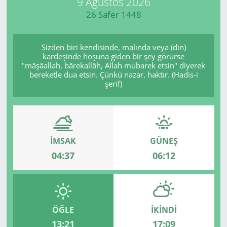
9 Ağustos 2026
26 Safer 1448
Manisa
Muğla
Sizden biri kendisinde, malında veya (din)
kardeşinde hoşuna giden bir şey görürse
"mâşâallah, bârekallâh, Allah mübarek etsin" diyerek
Politika
bereketle dua etsin. Çünkü nazar, haktır. (Hadis-i
şerif)
Uşak
İMSAK
GÜNEŞ
04:37
06:12
ÖĞLE
İKINDI
13:21
17:09