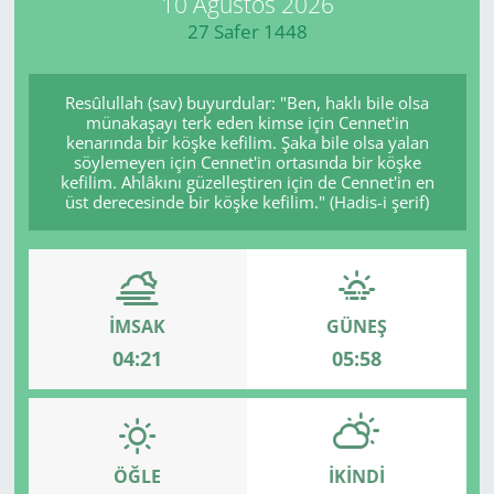
10 Ağustos 2026
27 Safer 1448
Manisa
Muğla
Resûlullah (sav) buyurdular: "Ben, haklı bile olsa
münakaşayı terk eden kimse için Cennet'in
kenarında bir köşke kefilim. Şaka bile olsa yalan
Politika
söylemeyen için Cennet'in ortasında bir köşke
kefilim. Ahlâkını güzelleştiren için de Cennet'in en
üst derecesinde bir köşke kefilim." (Hadis-i şerif)
Uşak
İMSAK
GÜNEŞ
04:21
05:58
ÖĞLE
İKINDI