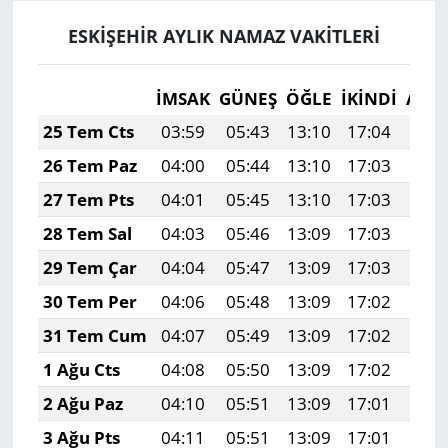
ESKİŞEHİR AYLIK NAMAZ VAKITLERI
İMSAK
GÜNEŞ
ÖĞLE
İKINDI
AKŞ
25 Tem Cts
03:59
05:43
13:10
17:04
20:
26 Tem Paz
04:00
05:44
13:10
17:03
20:
27 Tem Pts
04:01
05:45
13:10
17:03
20:
28 Tem Sal
04:03
05:46
13:09
17:03
20:
29 Tem Çar
04:04
05:47
13:09
17:03
20:
30 Tem Per
04:06
05:48
13:09
17:02
20:
31 Tem Cum
04:07
05:49
13:09
17:02
20:
1 Ağu Cts
04:08
05:50
13:09
17:02
20:
2 Ağu Paz
04:10
05:51
13:09
17:01
20:
3 Ağu Pts
04:11
05:51
13:09
17:01
20: