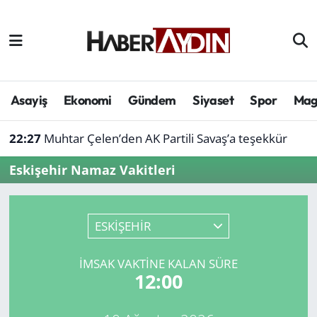
Afyonkarahisar
Aydın Hava Durumu
Bilim ve teknoloji
Aydın Trafik Yoğunluk Haritası
Asayiş
Ekonomi
Gündem
Siyaset
Spor
Mag
Çevre
Süper Lig Puan Durumu ve Fikstür
22:27
Muhtar Çelen’den AK Partili Savaş’a teşekkür
Denizli
Tüm Manşetler
Eskişehir Namaz Vakitleri
Genel
Son Dakika Haberleri
ESKİŞEHİR
Haber
Haber Arşivi
İMSAK VAKTINE KALAN SÜRE
Izmir
12:00
Kütahya