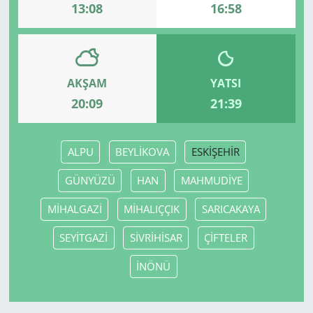
13:08
16:58
AKŞAM
YATSI
20:09
21:39
ALPU
BEYLİKOVA
ESKİŞEHİR
GÜNYÜZÜ
HAN
MAHMUDİYE
MİHALGAZİ
MİHALIÇÇIK
SARICAKAYA
SEYİTGAZİ
SİVRİHİSAR
ÇİFTELER
İNÖNÜ