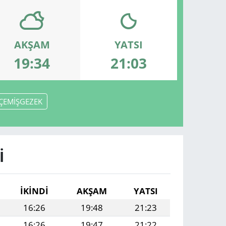
AKŞAM
YATSI
19:34
21:03
ÇEMİŞGEZEK
I
İKINDI
AKŞAM
YATSI
16:26
19:48
21:23
16:26
19:47
21:22