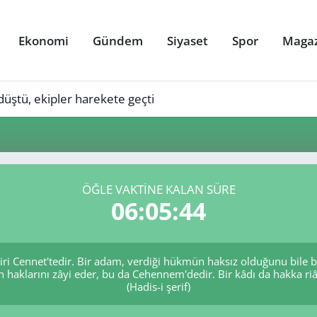
Ekonomi
Gündem
Siyaset
Spor
Maga
üştü, ekipler harekete geçti
ÖĞLE VAKTINE KALAN SÜRE
06:05:43
biri Cennet'tedir. Bir adam, verdiği hükmün haksız olduğunu bile 
n haklarını zâyi eder, bu da Cehennem'dedir. Bir kâdı da hakka riâ
(Hadis-i şerif)