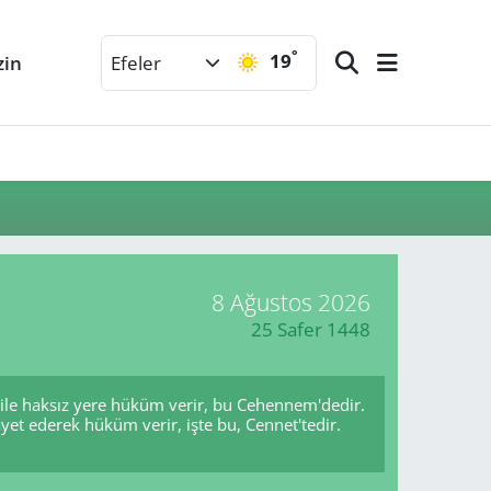
°
19
zin
Efeler
8 Ağustos 2026
25 Safer 1448
bile haksız yere hüküm verir, bu Cehennem'dedir.
yet ederek hüküm verir, işte bu, Cennet'tedir.