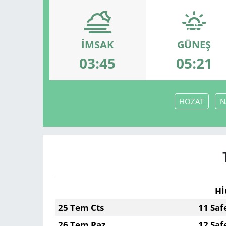
İMSAK
GÜNEŞ
03:45
05:21
HOZAT
N
Hİ
25 Tem Cts
11 Saf
26 Tem Paz
12 Saf