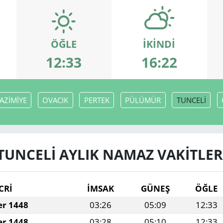
ÖĞLE
İKINDI
12:33
16:22
AZİMİYE
OVACIK
PERTEK
PÜLÜMÜR
TUNCELİ
TUNCELİ AYLIK NAMAZ VAKITLER
CRİ
İMSAK
GÜNEŞ
ÖĞLE
er 1448
03:26
05:09
12:33
er 1448
03:28
05:10
12:33