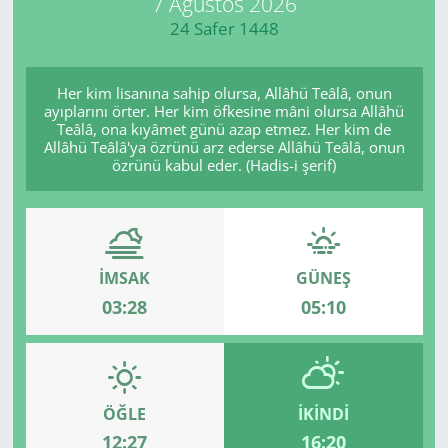
7 Ağustos 2026
24 Safer 1448
Manisa
Muğla
Her kim lisanına sahip olursa, Allâhü Teâlâ, onun
ayıplarını örter. Her kim öfkesine mâni olursa Allâhü
Teâlâ, ona kıyâmet günü azap etmez. Her kim de
Politika
Allâhü Teâlâ'ya özrünü arz ederse Allâhü Teâlâ, onun
özrünü kabul eder. (Hadis-i şerif)
Uşak
İMSAK
GÜNEŞ
03:28
05:10
ÖĞLE
İKINDI
12:27
16:20