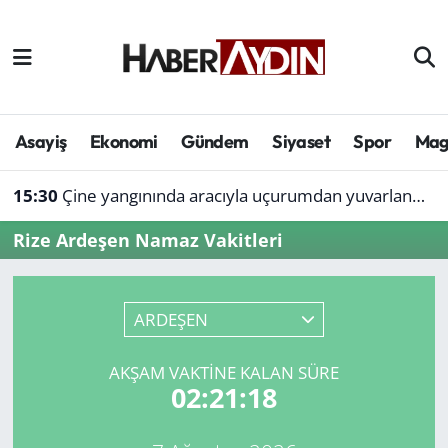
Afyonkarahisar
Aydın Hava Durumu
Bilim ve teknoloji
Aydın Trafik Yoğunluk Haritası
Asayiş
Ekonomi
Gündem
Siyaset
Spor
Mag
Çevre
Süper Lig Puan Durumu ve Fikstür
15:30
Çine yangınında aracıyla uçurumdan yuvarlanmıştı: Bol gelen korseden şikayetçi
Denizli
Tüm Manşetler
Rize Ardeşen Namaz Vakitleri
Genel
Son Dakika Haberleri
ARDEŞEN
Haber
Haber Arşivi
AKŞAM VAKTINE KALAN SÜRE
Izmir
02:21:18
Kütahya