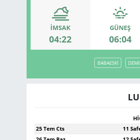
İMSAK
GÜNEŞ
04:22
06:04
BABAESKİ
DEMI
LU
Hİ
25 Tem Cts
11 Saf
26 Tem Paz
12 Saf