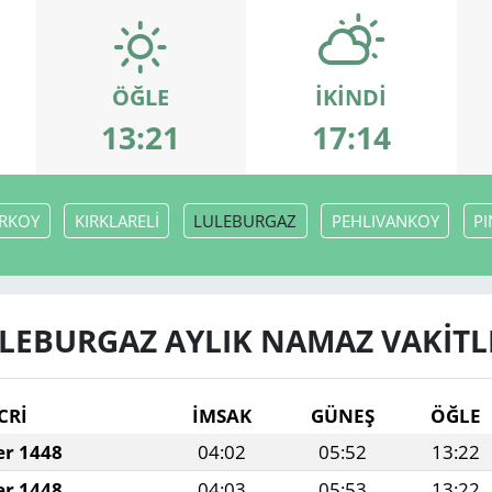
ÖĞLE
İKINDI
13:21
17:14
RKOY
KIRKLARELİ
LULEBURGAZ
PEHLIVANKOY
PI
LEBURGAZ AYLIK NAMAZ VAKITL
CRİ
İMSAK
GÜNEŞ
ÖĞLE
er 1448
04:02
05:52
13:22
er 1448
04:03
05:53
13:22