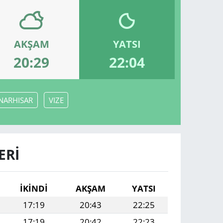
AKŞAM
YATSI
20:29
22:04
NARHISAR
VIZE
ERI
İKINDI
AKŞAM
YATSI
17:19
20:43
22:25
17:19
20:42
22:23