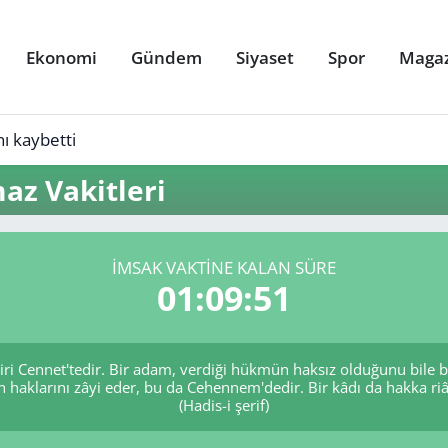
Ekonomi
Gündem
Siyaset
Spor
Maga
ı kaybetti
az Vakitleri
İMSAK VAKTINE KALAN SÜRE
01:09:51
biri Cennet'tedir. Bir adam, verdiği hükmün haksız olduğunu bile 
n haklarını zâyi eder, bu da Cehennem'dedir. Bir kâdı da hakka riâ
(Hadis-i şerif)