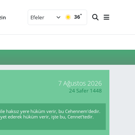
°
36
zin
Efeler
7 Ağustos 2026
24 Safer 1448
bile haksız yere hüküm verir, bu Cehennem'dedir.
yet ederek hüküm verir, işte bu, Cennet'tedir.