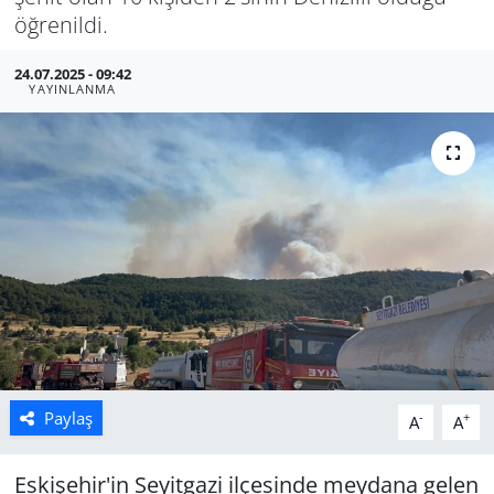
öğrenildi.
Manisa
24.07.2025 - 09:42
YAYINLANMA
Muğla
Politika
Uşak
Paylaş
-
+
A
A
Eskişehir'in Seyitgazi ilçesinde meydana gelen