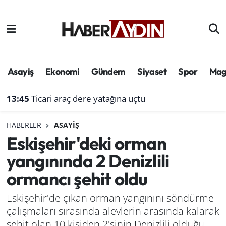
Afyonkarahisar
Aydın Hava Durumu
Bilim ve teknoloji
Aydın Trafik Yoğunluk Haritası
Asayiş
Ekonomi
Gündem
Siyaset
Spor
Mag
Çevre
Süper Lig Puan Durumu ve Fikstür
13:45
Ticari araç dere yatağına uçtu
Denizli
Tüm Manşetler
HABERLER
ASAYIŞ
Eskişehir'deki orman
Genel
Son Dakika Haberleri
yangınında 2 Denizlili
Haber
Haber Arşivi
ormancı şehit oldu
Izmir
Eskişehir'de çıkan orman yangınını söndürme
çalışmaları sırasında alevlerin arasında kalarak
Kütahya
şehit olan 10 kişiden 2'sinin Denizlili olduğu