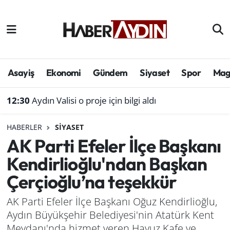
Afyonkarahisar
Aydın Hava Durumu
Bilim ve teknoloji
Aydın Trafik Yoğunluk Haritası
Asayiş
Ekonomi
Gündem
Siyaset
Spor
Mag
Çevre
Süper Lig Puan Durumu ve Fikstür
12:30
Aydın Valisi o proje için bilgi aldı
Denizli
Tüm Manşetler
HABERLER
SIYASET
AK Parti Efeler İlçe Başkanı
Genel
Son Dakika Haberleri
Kendirlioğlu'ndan Başkan
Haber
Haber Arşivi
Çerçioğlu’na teşekkür
Izmir
AK Parti Efeler İlçe Başkanı Oğuz Kendirlioğlu,
Aydın Büyükşehir Belediyesi'nin Atatürk Kent
Kütahya
Meydanı'nda hizmet veren Havuz Kafe ve