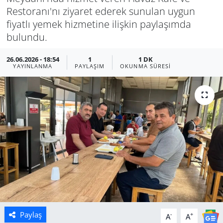
Restoranı'nı ziyaret ederek sunulan uygun
Manisa
fiyatlı yemek hizmetine ilişkin paylaşımda
bulundu.
Muğla
26.06.2026 - 18:54
1
1 DK
YAYINLANMA
PAYLAŞIM
OKUNMA SÜRESI
Politika
Uşak
Paylaş
-
+
A
A