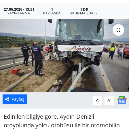
27.06.2026 - 13:51
1
1 DK
Manisa
YAYINLANMA
PAYLAŞIM
OKUNMA SÜRESI
Muğla
Politika
Uşak
Paylaş
-
+
A
A
Edinilen bilgiye göre, Aydın-Denizli
otoyolunda yolcu otobüsü ile bir otomobilin