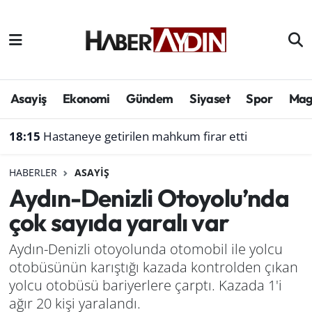
Afyonkarahisar
Aydın Hava Durumu
Bilim ve teknoloji
Aydın Trafik Yoğunluk Haritası
Asayiş
Ekonomi
Gündem
Siyaset
Spor
Mag
Çevre
Süper Lig Puan Durumu ve Fikstür
18:15
Hastaneye getirilen mahkum firar etti
Denizli
Tüm Manşetler
HABERLER
ASAYIŞ
Aydın-Denizli Otoyolu’nda
Genel
Son Dakika Haberleri
çok sayıda yaralı var
Haber
Haber Arşivi
Aydın-Denizli otoyolunda otomobil ile yolcu
otobüsünün karıştığı kazada kontrolden çıkan
Izmir
yolcu otobüsü bariyerlere çarptı. Kazada 1'i
Kütahya
ağır 20 kişi yaralandı.