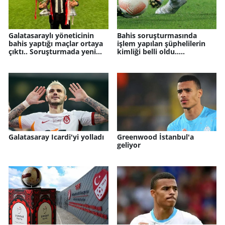
Galatasaraylı yöneticinin
Bahis soruşturmasında
bahis yaptığı maçlar ortaya
işlem yapılan şüphelilerin
çıktı.. Soruşturmada yeni
kimliği belli oldu..
detay
Galatasaray, Beşiktaş..
Galatasaray Icardi'yi yolladı
Greenwood İstanbul'a
geliyor