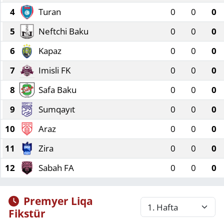
4
Turan
0
0
0
Manisa
5
Neftchi Baku
0
0
0
Muğla
6
Kapaz
0
0
0
Politika
7
Imisli FK
0
0
0
8
Safa Baku
0
0
0
Uşak
9
Sumqayıt
0
0
0
10
Araz
0
0
0
11
Zira
0
0
0
12
Sabah FA
0
0
0
Premyer Liqa
Fikstür