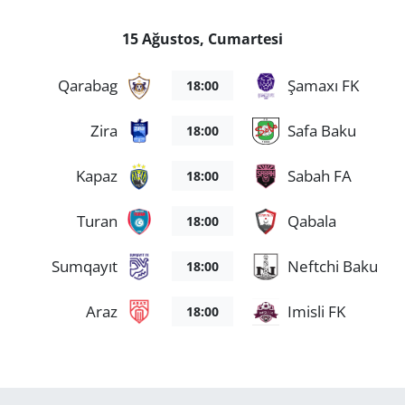
15 Ağustos, Cumartesi
Qarabag
Şamaxı FK
18:00
Zira
Safa Baku
18:00
Kapaz
Sabah FA
18:00
Turan
Qabala
18:00
Sumqayıt
Neftchi Baku
18:00
Araz
Imisli FK
18:00