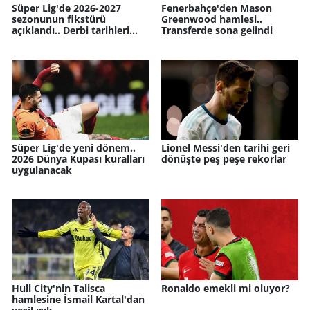
Süper Lig'de 2026-2027
Fenerbahçe'den Mason
sezonunun fikstürü
Greenwood hamlesi..
açıklandı.. Derbi tarihleri
Transferde sona gelindi
netleşti
Süper Lig'de yeni dönem..
Lionel Messi'den tarihi geri
2026 Dünya Kupası kuralları
dönüşte peş peşe rekorlar
uygulanacak
Hull City'nin Talisca
Ronaldo emekli mi oluyor?
hamlesine İsmail Kartal'dan