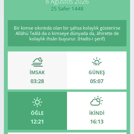
8 Ağustos 2026
25 Safer 1448
Manisa
Muğla
Bir kimse sıkıntıda olan bir şahsa kolaylık gösterirse
Allâhü Teâlâ da o kimseye dünyada da, âhirette de
kolaylık ihsân buyurur. (Hadis-i şerif)
Politika
Uşak
İMSAK
GÜNEŞ
03:28
05:07
ÖĞLE
İKINDI
12:21
16:13