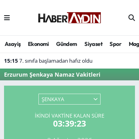
Afyonkarahisar
Aydın Hava Durumu
Bilim ve teknoloji
Aydın Trafik Yoğunluk Haritası
Asayiş
Ekonomi
Gündem
Siyaset
Spor
Mag
Çevre
Süper Lig Puan Durumu ve Fikstür
15:15
7. sınıfa başlamadan hafız oldu
Denizli
Tüm Manşetler
Erzurum Şenkaya Namaz Vakitleri
Genel
Son Dakika Haberleri
ŞENKAYA
Haber
Haber Arşivi
İKINDI VAKTINE KALAN SÜRE
Izmir
03:39:23
Kütahya