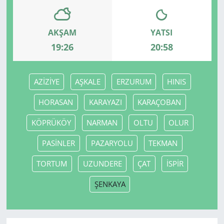
AKŞAM
YATSI
19:26
20:58
AZİZİYE
AŞKALE
ERZURUM
HINIS
HORASAN
KARAYAZI
KARAÇOBAN
KÖPRÜKÖY
NARMAN
OLTU
OLUR
PASİNLER
PAZARYOLU
TEKMAN
TORTUM
UZUNDERE
ÇAT
İSPİR
ŞENKAYA