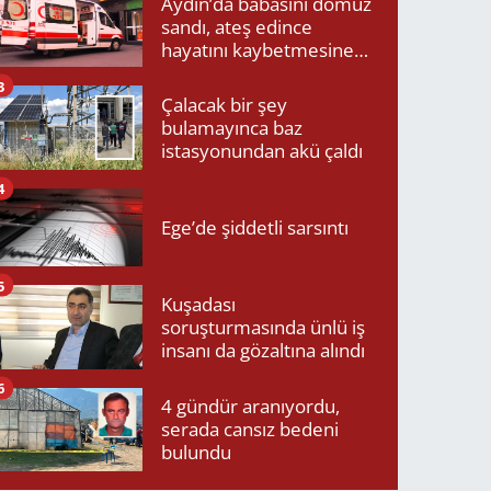
Aydın’da babasını domuz
sandı, ateş edince
hayatını kaybetmesine
neden oldu
3
Çalacak bir şey
bulamayınca baz
istasyonundan akü çaldı
4
Ege’de şiddetli sarsıntı
5
Kuşadası
soruşturmasında ünlü iş
insanı da gözaltına alındı
6
4 gündür aranıyordu,
serada cansız bedeni
bulundu