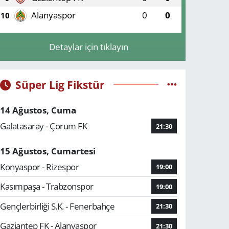
Alanyaspor
0
0
10
Detaylar için tıklayın
Süper Lig Fikstür
14 Ağustos, Cuma
Galatasaray - Çorum FK
21:30
15 Ağustos, Cumartesi
Konyaspor - Rizespor
19:00
Kasımpaşa - Trabzonspor
19:00
Gençlerbirliği S.K. - Fenerbahçe
21:30
Gaziantep FK - Alanyaspor
21:30