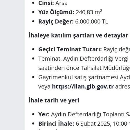
Cinsi:
Arsa
Yüz Ölçümü:
240,83 m²
Rayiç Değer:
6.000.000 TL
İhaleye katılım şartları ve detaylar
Geçici Teminat Tutarı:
Rayiç değe
Teminat, Aydın Defterdarlığı Vergi 
saatinden önce Tahsilat Müdürlüğü’
Gayrimenkul satış şartnamesi Aydı
veya
https://ilan.gib.gov.tr
adresi
İhale tarih ve yeri
Yer:
Aydın Defterdarlığı Toplantı S
Birinci İhale:
6 Şubat 2025, 10:00-