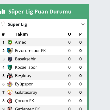
Süper Lig Puan Durumu
Süper Lig
#
Takım
O
P
Amed
0
0
1
Erzurumspor FK
0
0
2
Başakşehir
0
0
3
Kocaelispor
0
0
4
Beşiktaş
0
0
5
Eyüpspor
0
0
6
Galatasaray
0
0
7
Çorum FK
0
0
8
Gaziantep FK
0
0
9