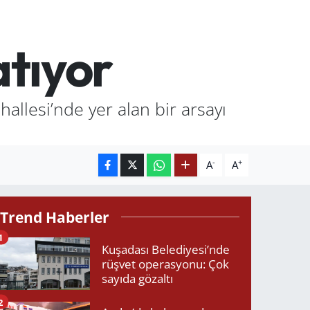
atıyor
llesi’nde yer alan bir arsayı
-
+
A
A
Trend Haberler
1
Kuşadası Belediyesi’nde
rüşvet operasyonu: Çok
sayıda gözaltı
2