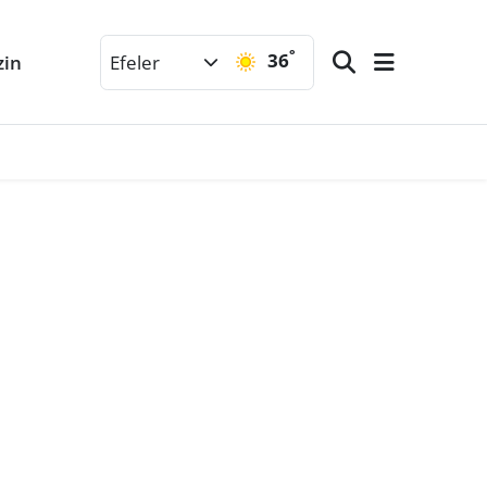
°
36
zin
Efeler