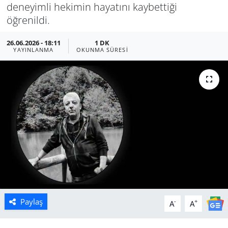
deneyimli hekimin hayatını kaybettiği
Manisa
öğrenildi.
26.06.2026 - 18:11
1 DK
Muğla
YAYINLANMA
OKUNMA SÜRESI
Politika
Uşak
Paylaş
-
+
A
A