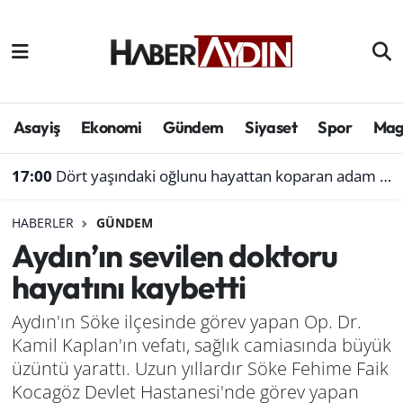
Afyonkarahisar
Aydın Hava Durumu
Bilim ve teknoloji
Aydın Trafik Yoğunluk Haritası
Asayiş
Ekonomi
Gündem
Siyaset
Spor
Mag
Çevre
Süper Lig Puan Durumu ve Fikstür
17:00
Dört yaşındaki oğlunu hayattan koparan adam ile 3 gün sonra nikâh masasına oturdu
Denizli
Tüm Manşetler
HABERLER
GÜNDEM
Aydın’ın sevilen doktoru
Genel
Son Dakika Haberleri
hayatını kaybetti
Haber
Haber Arşivi
Aydın'ın Söke ilçesinde görev yapan Op. Dr.
Kamil Kaplan'ın vefatı, sağlık camiasında büyük
Izmir
üzüntü yarattı. Uzun yıllardır Söke Fehime Faik
Kütahya
Kocagöz Devlet Hastanesi'nde görev yapan