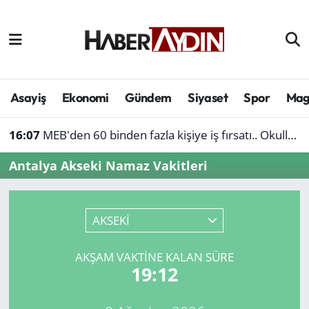
Afyonkarahisar
Aydın Hava Durumu
Bilim ve teknoloji
Aydın Trafik Yoğunluk Haritası
Asayiş
Ekonomi
Gündem
Siyaset
Spor
Mag
Çevre
Süper Lig Puan Durumu ve Fikstür
16:07
MEB'den 60 binden fazla kişiye iş fırsatı.. Okullara personel alınacak
Denizli
Tüm Manşetler
Antalya Akseki Namaz Vakitleri
Genel
Son Dakika Haberleri
AKSEKİ
Haber
Haber Arşivi
AKŞAM VAKTINE KALAN SÜRE
Izmir
19:12
Kütahya