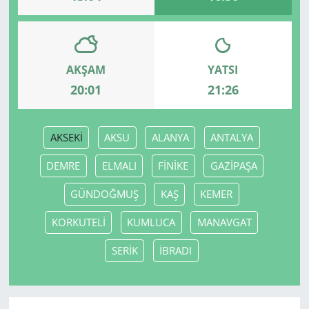
AKŞAM
YATSI
20:01
21:26
AKSEKİ
AKSU
ALANYA
ANTALYA
DEMRE
ELMALI
FİNİKE
GAZİPAŞA
GÜNDOĞMUŞ
KAŞ
KEMER
KORKUTELİ
KUMLUCA
MANAVGAT
SERİK
İBRADI