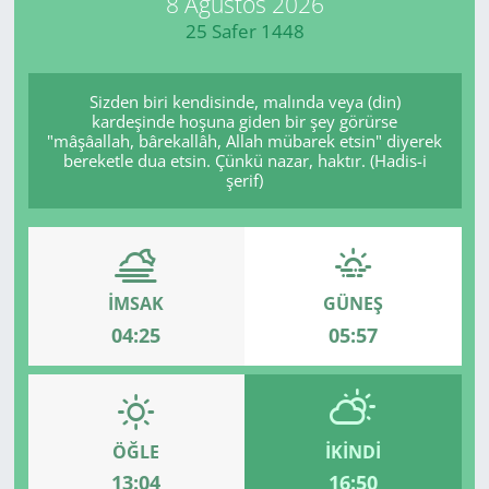
8 Ağustos 2026
25 Safer 1448
Manisa
Muğla
Sizden biri kendisinde, malında veya (din)
kardeşinde hoşuna giden bir şey görürse
"mâşâallah, bârekallâh, Allah mübarek etsin" diyerek
Politika
bereketle dua etsin. Çünkü nazar, haktır. (Hadis-i
şerif)
Uşak
İMSAK
GÜNEŞ
04:25
05:57
ÖĞLE
İKINDI
13:04
16:50