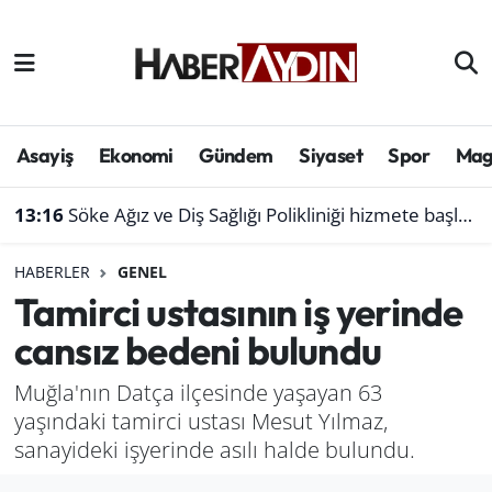
Afyonkarahisar
Aydın Hava Durumu
Bilim ve teknoloji
Aydın Trafik Yoğunluk Haritası
Asayiş
Ekonomi
Gündem
Siyaset
Spor
Mag
Çevre
Süper Lig Puan Durumu ve Fikstür
13:16
Söke Ağız ve Diş Sağlığı Polikliniği hizmete başladı
Denizli
Tüm Manşetler
HABERLER
GENEL
Tamirci ustasının iş yerinde
Genel
Son Dakika Haberleri
cansız bedeni bulundu
Haber
Haber Arşivi
Muğla'nın Datça ilçesinde yaşayan 63
yaşındaki tamirci ustası Mesut Yılmaz,
Izmir
sanayideki işyerinde asılı halde bulundu.
Kütahya