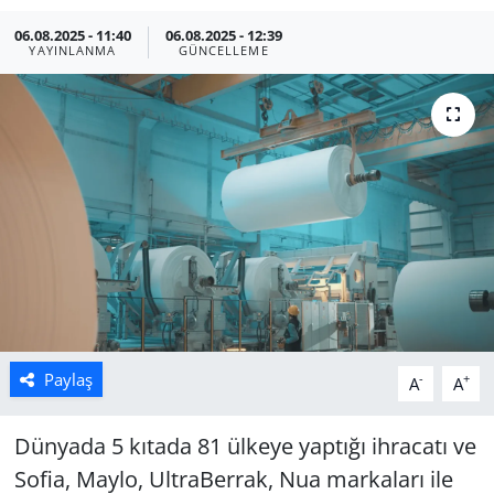
06.08.2025 - 11:40
06.08.2025 - 12:39
Manisa
YAYINLANMA
GÜNCELLEME
Muğla
Politika
Uşak
Paylaş
-
+
A
A
Dünyada 5 kıtada 81 ülkeye yaptığı ihracatı ve
Sofia, Maylo, UltraBerrak, Nua markaları ile