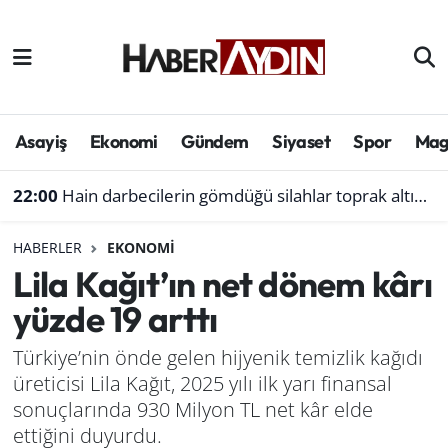
Afyonkarahisar
Aydın Hava Durumu
Bilim ve teknoloji
Aydın Trafik Yoğunluk Haritası
Asayiş
Ekonomi
Gündem
Siyaset
Spor
Mag
Çevre
Süper Lig Puan Durumu ve Fikstür
22:00
Hain darbecilerin gömdüğü silahlar toprak altında aranıyor
Denizli
Tüm Manşetler
HABERLER
EKONOMI
Lila Kağıt’ın net dönem kârı
Genel
Son Dakika Haberleri
yüzde 19 arttı
Haber
Haber Arşivi
Türkiye’nin önde gelen hijyenik temizlik kağıdı
üreticisi Lila Kağıt, 2025 yılı ilk yarı finansal
Izmir
sonuçlarında 930 Milyon TL net kâr elde
Kütahya
ettiğini duyurdu.