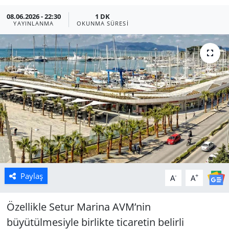
08.06.2026 - 22:30
1 DK
Manisa
YAYINLANMA
OKUNMA SÜRESI
Muğla
Politika
Uşak
Paylaş
-
+
A
A
Özellikle Setur Marina AVM’nin
büyütülmesiyle birlikte ticaretin belirli