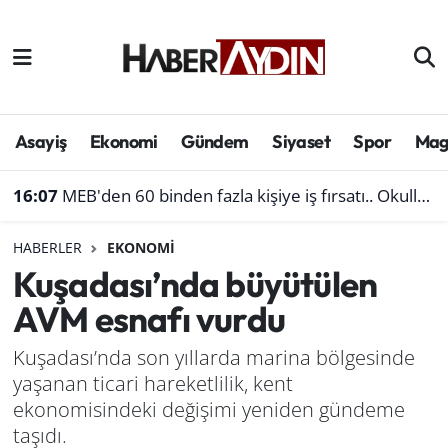
Afyonkarahisar
Aydın Hava Durumu
Bilim ve teknoloji
Aydın Trafik Yoğunluk Haritası
Asayiş
Ekonomi
Gündem
Siyaset
Spor
Mag
Çevre
Süper Lig Puan Durumu ve Fikstür
16:07
MEB'den 60 binden fazla kişiye iş fırsatı.. Okullara personel alınacak
Denizli
Tüm Manşetler
HABERLER
EKONOMI
Kuşadası’nda büyütülen
Genel
Son Dakika Haberleri
AVM esnafı vurdu
Haber
Haber Arşivi
Kuşadası’nda son yıllarda marina bölgesinde
yaşanan ticari hareketlilik, kent
Izmir
ekonomisindeki değişimi yeniden gündeme
Kütahya
taşıdı.