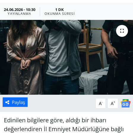
24.06.2026 - 10:30
1 DK
Manisa
YAYINLANMA
OKUNMA SÜRESI
Muğla
Politika
Uşak
Paylaş
-
+
A
A
Edinilen bilgilere göre, aldığı bir ihbarı
değerlendiren İl Emniyet Müdürlüğüne bağlı