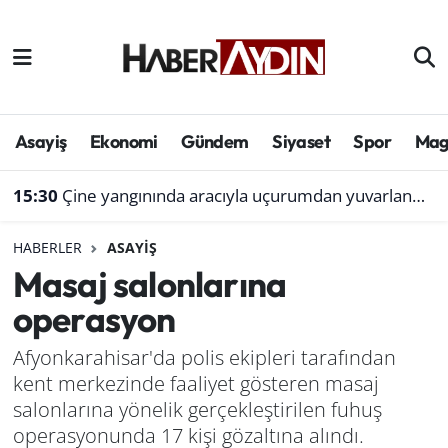
Afyonkarahisar
Aydın Hava Durumu
Bilim ve teknoloji
Aydın Trafik Yoğunluk Haritası
Asayiş
Ekonomi
Gündem
Siyaset
Spor
Mag
Çevre
Süper Lig Puan Durumu ve Fikstür
15:30
Çine yangınında aracıyla uçurumdan yuvarlanmıştı: Bol gelen korseden şikayetçi
Denizli
Tüm Manşetler
HABERLER
ASAYIŞ
Masaj salonlarına
Genel
Son Dakika Haberleri
operasyon
Haber
Haber Arşivi
Afyonkarahisar'da polis ekipleri tarafından
kent merkezinde faaliyet gösteren masaj
Izmir
salonlarına yönelik gerçekleştirilen fuhuş
Kütahya
operasyonunda 17 kişi gözaltına alındı.