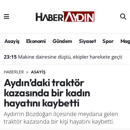
Afyonkarahisar
Aydın Hava Durumu
Bilim ve teknoloji
Aydın Trafik Yoğunluk Haritası
Asayiş
Ekonomi
Gündem
Siyaset
Spor
Mag
Çevre
Süper Lig Puan Durumu ve Fikstür
23:15
Makine dairesine düştü, ekipler harekete geçti
Denizli
Tüm Manşetler
HABERLER
ASAYIŞ
Aydın’daki traktör
Genel
Son Dakika Haberleri
kazasında bir kadın
Haber
Haber Arşivi
hayatını kaybetti
Izmir
Aydın’ın Bozdoğan ilçesinde meydana gelen
traktör kazasında bir kişi hayatını kaybetti.
Kütahya