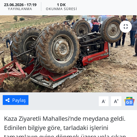
23.06.2026 - 17:19
1 DK
YAYINLANMA
OKUNMA SÜRESI
Manisa
Muğla
Politika
Uşak
Paylaş
-
+
A
A
Kaza Ziyaretli Mahallesi’nde meydana geldi.
Edinilen bilgiye göre, tarladaki işlerini
tamamlayıp evine dönmek üzere yola çıkan