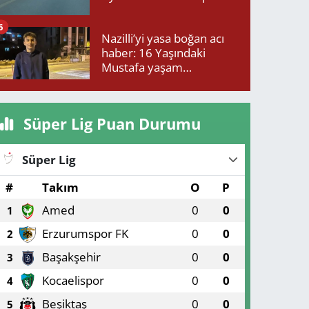
6
Nazilli’yi yasa boğan acı
haber: 16 Yaşındaki
Mustafa yaşam
mücadelesini kaybetti!
Süper Lig Puan Durumu
Süper Lig
#
Takım
O
P
Amed
0
0
1
Erzurumspor FK
0
0
2
Başakşehir
0
0
3
Kocaelispor
0
0
4
Beşiktaş
0
0
5