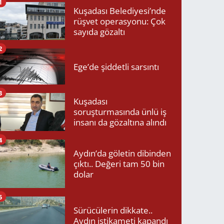
1
Kuşadası Belediyesi’nde
rüşvet operasyonu: Çok
sayıda gözaltı
2
Ege’de şiddetli sarsıntı
3
Kuşadası
soruşturmasında ünlü iş
insanı da gözaltına alındı
4
Aydın’da göletin dibinden
çıktı.. Değeri tam 50 bin
dolar
5
Sürücülerin dikkate..
Aydın istikameti kapandı