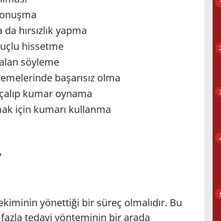
 konuşma
da hırsızlık yapma
uçlu hissetme
yalan söyleme
melerinde başarısız olma
n çalıp kumar oynama
ak için kumarı kullanma
?
ekiminin yönettiği bir süreç olmalıdır. Bu
n fazla tedavi yönteminin bir arada