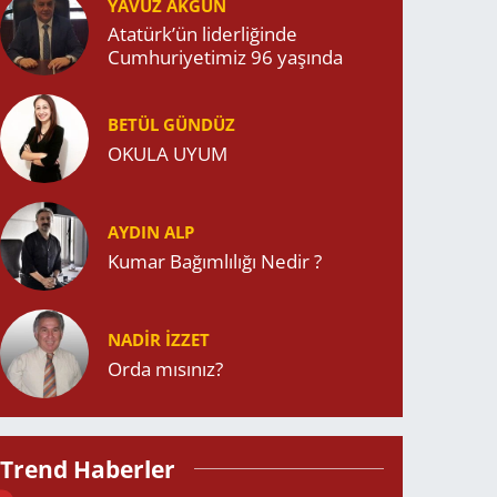
YAVUZ AKGÜN
Atatürk’ün liderliğinde
Cumhuriyetimiz 96 yaşında
BETÜL GÜNDÜZ
OKULA UYUM
AYDIN ALP
Kumar Bağımlılığı Nedir ?
NADIR İZZET
Orda mısınız?
Trend Haberler