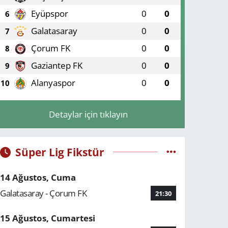
Eyüpspor
0
0
6
Galatasaray
0
0
7
Çorum FK
0
0
8
Gaziantep FK
0
0
9
Alanyaspor
0
0
10
Detaylar için tıklayın
Süper Lig Fikstür
14 Ağustos, Cuma
Galatasaray - Çorum FK
21:30
15 Ağustos, Cumartesi