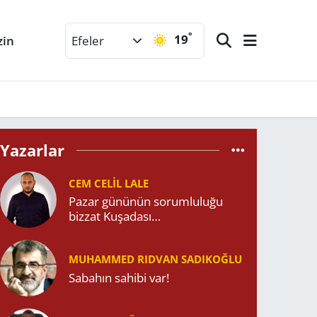
°
19
zin
Efeler
Yazarlar
CEM CELIL LALE
Pazar gününün sorumluluğu
bizzat Kuşadası
Belediyesi’ndedir!
MUHAMMED RIDVAN SADIKOĞLU
Sabahın sahibi var!