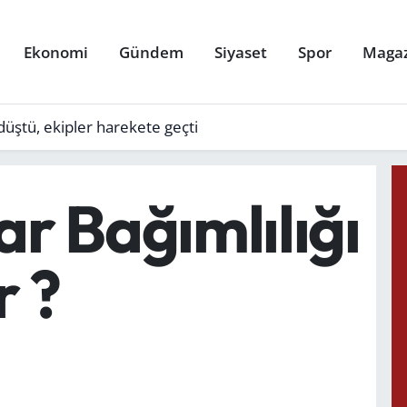
Ekonomi
Gündem
Siyaset
Spor
Maga
üştü, ekipler harekete geçti
r Bağımlılığı
r ?