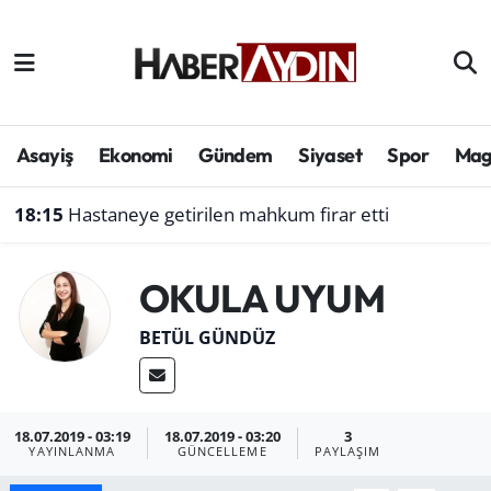
Afyonkarahisar
Aydın Hava Durumu
Bilim ve teknoloji
Aydın Trafik Yoğunluk Haritası
Asayiş
Ekonomi
Gündem
Siyaset
Spor
Mag
Çevre
Süper Lig Puan Durumu ve Fikstür
18:15
Hastaneye getirilen mahkum firar etti
Denizli
Tüm Manşetler
OKULA UYUM
Genel
Son Dakika Haberleri
BETÜL GÜNDÜZ
Haber
Haber Arşivi
Izmir
18.07.2019 - 03:19
18.07.2019 - 03:20
3
YAYINLANMA
GÜNCELLEME
PAYLAŞIM
Kütahya