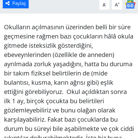
Paylaş
-
+
A
A
Manisa
Okulların açılmasının üzerinden belli bir süre
Muğla
geçmesine rağmen bazı çocukların hâlâ okula
Politika
gitmede isteksizlik gösterdiğini,
ebeveynlerinden (özellikle de anneden)
Uşak
ayrılmada zorluk yaşadığını, hatta bu duruma
bir takım fiziksel belirtilerin de (mide
bulantısı, kusma, karın ağrısı gibi) eşlik
ettiğini görebiliyoruz. Okul açıldıktan sonra
ilk 1 ay, birçok çocukta bu belirtileri
gözlemleyebiliriz ve bunu olağan olarak
karşılayabiliriz. Fakat bazı çocuklarda bu
durum bu süreyi bile aşabilmekte ve çok ciddi
sıkıntılar doğurabilmektedir. İşte biz buna