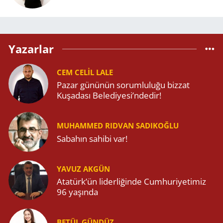
Yazarlar
CEM CELIL LALE
Pazar gününün sorumluluğu bizzat
Kuşadası Belediyesi’ndedir!
MUHAMMED RIDVAN SADIKOĞLU
Sabahın sahibi var!
YAVUZ AKGÜN
Atatürk’ün liderliğinde Cumhuriyetimiz
96 yaşında
BETÜL GÜNDÜZ