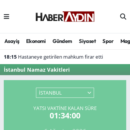
Afyonkarahisar
Aydın Hava Durumu
Bilim ve teknoloji
Aydın Trafik Yoğunluk Haritası
Asayiş
Ekonomi
Gündem
Siyaset
Spor
Mag
Çevre
Süper Lig Puan Durumu ve Fikstür
18:15
Hastaneye getirilen mahkum firar etti
Denizli
Tüm Manşetler
İstanbul Namaz Vakitleri
Genel
Son Dakika Haberleri
İSTANBUL
Haber
Haber Arşivi
YATSI VAKTINE KALAN SÜRE
Izmir
01:34:00
Kütahya