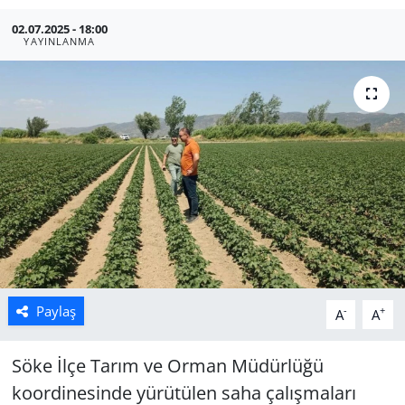
02.07.2025 - 18:00
Manisa
YAYINLANMA
Muğla
Politika
Uşak
Paylaş
-
+
A
A
Söke İlçe Tarım ve Orman Müdürlüğü
koordinesinde yürütülen saha çalışmaları