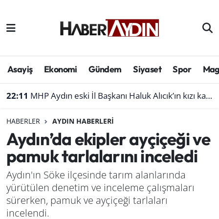
Afyonkarahisar
Aydın Hava Durumu
Bilim ve teknoloji
Aydın Trafik Yoğunluk Haritası
Asayiş
Ekonomi
Gündem
Siyaset
Spor
Mag
Çevre
Süper Lig Puan Durumu ve Fikstür
22:11
MHP Aydın eski İl Başkanı Haluk Alıcık’ın kızı kaza geçirdi
Denizli
Tüm Manşetler
HABERLER
AYDIN HABERLERI
Aydın’da ekipler ayçiçeği ve
Genel
Son Dakika Haberleri
pamuk tarlalarını inceledi
Haber
Haber Arşivi
Aydın'ın Söke ilçesinde tarım alanlarında
yürütülen denetim ve inceleme çalışmaları
Izmir
sürerken, pamuk ve ayçiçeği tarlaları
Kütahya
incelendi.