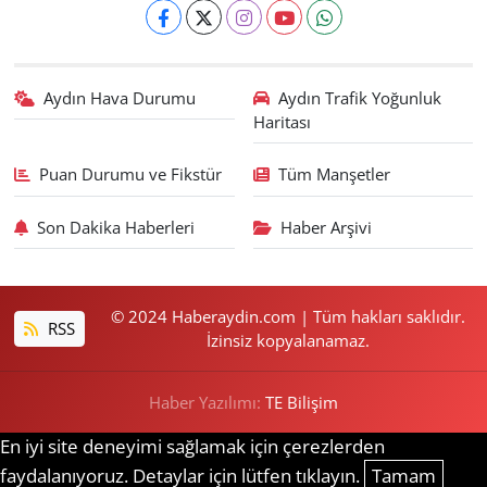
Aydın Hava Durumu
Aydın Trafik Yoğunluk
Haritası
Puan Durumu ve Fikstür
Tüm Manşetler
Son Dakika Haberleri
Haber Arşivi
© 2024 Haberaydin.com | Tüm hakları saklıdır.
RSS
İzinsiz kopyalanamaz.
Haber Yazılımı:
TE Bilişim
En iyi site deneyimi sağlamak için çerezlerden
faydalanıyoruz. Detaylar için lütfen tıklayın.
Tamam