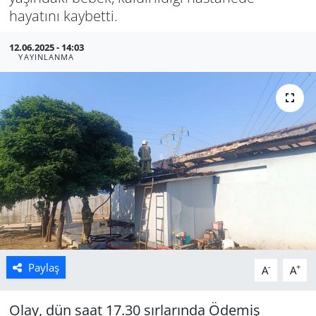
hayatını kaybetti.
Manisa
12.06.2025 - 14:03
YAYINLANMA
Muğla
Politika
Uşak
Paylaş
-
+
A
A
Olay, dün saat 17.30 sırlarında Ödemiş