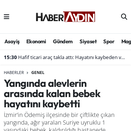
Afyonkarahisar
Aydın Hava Durumu
Bilim ve teknoloji
Aydın Trafik Yoğunluk Haritası
Asayiş
Ekonomi
Gündem
Siyaset
Spor
Mag
Çevre
Süper Lig Puan Durumu ve Fikstür
15:30
Hafif ticari araç takla attı: Hayatını kaybeden ve yaralananlar var
Denizli
Tüm Manşetler
HABERLER
GENEL
Yangında alevlerin
Genel
Son Dakika Haberleri
arasında kalan bebek
Haber
Haber Arşivi
hayatını kaybetti
Izmir
İzmir’in Ödemiş ilçesinde bir çiftlikte çıkan
yangında, ağır yaralan Suriye uyruklu 1
Kütahya
yaşındaki bebek, kaldırıldığı hastanede