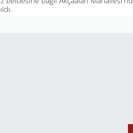
diz beldesine bağlı Akçaalan Mahallesi'
ldı.