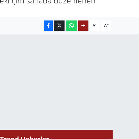
ndeki çim sahada düzenlenen
-
+
A
A
Trend Haberler