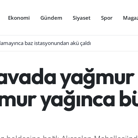
Ekonomi
Gündem
Siyaset
Spor
Maga
ulamayınca baz istasyonundan akü çaldı
avada yağmur 
ağmur yağınca b