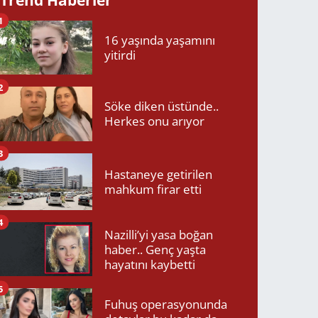
1
16 yaşında yaşamını
yitirdi
2
Söke diken üstünde..
Herkes onu arıyor
3
Hastaneye getirilen
mahkum firar etti
4
Nazilli’yi yasa boğan
haber.. Genç yaşta
hayatını kaybetti
5
Fuhuş operasyonunda