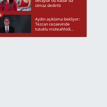
detaylar bu kadar da
olmaz dedirtti
6
Aydın açıklama bekliyor:
Tezcan cezaevinde
tutuklu müteahhidi
neden ziyaret etti?