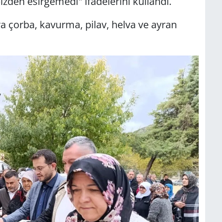
zden esirgemedi" ifadelerini kullandı.
a çorba, kavurma, pilav, helva ve ayran