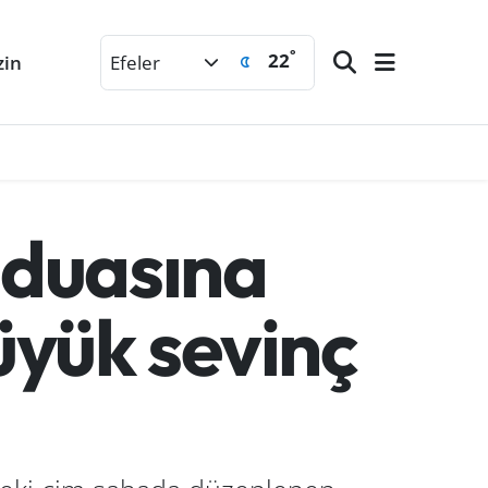
°
22
zin
Efeler
duasına
üyük sevinç