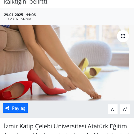
kalktığını belirtti.
Manisa
29.01.2025 - 11:06
YAYINLANMA
Muğla
Politika
Uşak
Paylaş
-
+
A
A
İzmir Katip Çelebi Üniversitesi Atatürk Eğitim