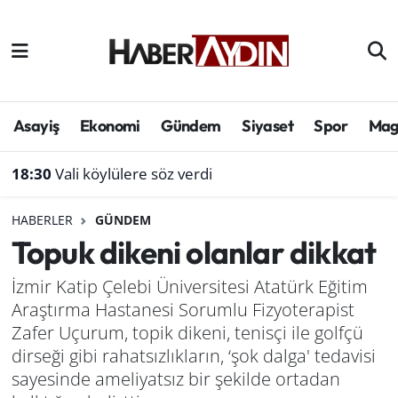
Afyonkarahisar
Aydın Hava Durumu
Bilim ve teknoloji
Aydın Trafik Yoğunluk Haritası
Asayiş
Ekonomi
Gündem
Siyaset
Spor
Mag
Çevre
Süper Lig Puan Durumu ve Fikstür
18:30
Vali köylülere söz verdi
Denizli
Tüm Manşetler
HABERLER
GÜNDEM
Topuk dikeni olanlar dikkat
Genel
Son Dakika Haberleri
İzmir Katip Çelebi Üniversitesi Atatürk Eğitim
Haber
Haber Arşivi
Araştırma Hastanesi Sorumlu Fizyoterapist
Zafer Uçurum, topik dikeni, tenisçi ile golfçü
Izmir
dirseği gibi rahatsızlıkların, ‘şok dalga' tedavisi
sayesinde ameliyatsız bir şekilde ortadan
Kütahya