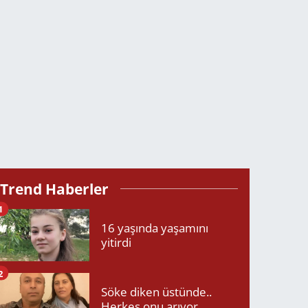
Trend Haberler
1
16 yaşında yaşamını
yitirdi
2
Söke diken üstünde..
Herkes onu arıyor