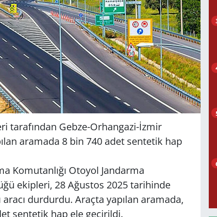
eri tarafından Gebze-Orhangazi-İzmir
ılan aramada 8 bin 740 adet sentetik hap
arma Komutanlığı Otoyol Jandarma
ğü ekipleri, 28 Ağustos 2025 tarihinde
ğı aracı durdurdu. Araçta yapılan aramada,
t sentetik hap ele geçirildi.