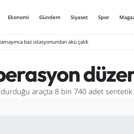
Ekonomi
Gündem
Siyaset
Spor
Maga
ulamayınca baz istasyonundan akü çaldı
perasyon düzen
urduğu araçta 8 bin 740 adet sentetik h