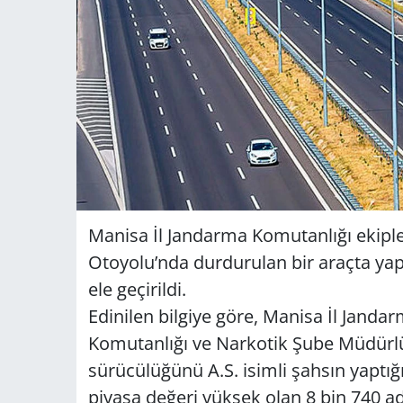
Manisa İl Jandarma Komutanlığı ekipl
Otoyolu’nda durdurulan bir araçta yap
ele geçirildi.
Edinilen bilgiye göre, Manisa İl Jand
Komutanlığı ve Narkotik Şube Müdürlü
sürücülüğünü A.S. isimli şahsın yaptı
piyasa değeri yüksek olan 8 bin 740 ade