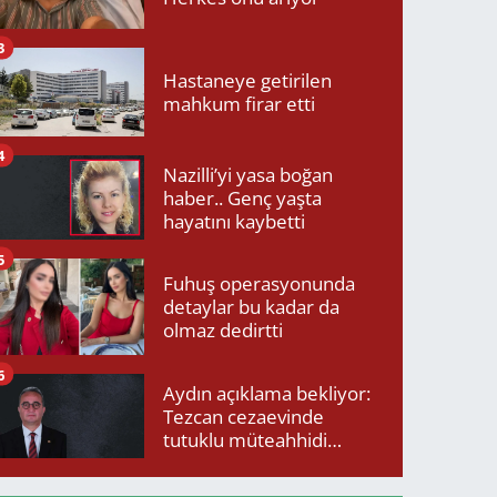
3
Hastaneye getirilen
mahkum firar etti
4
Nazilli’yi yasa boğan
haber.. Genç yaşta
hayatını kaybetti
5
Fuhuş operasyonunda
detaylar bu kadar da
olmaz dedirtti
6
Aydın açıklama bekliyor:
Tezcan cezaevinde
tutuklu müteahhidi
neden ziyaret etti?