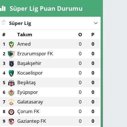
Süper Lig Puan Durumu
Süper Lig
#
Takım
O
P
Amed
0
0
1
Erzurumspor FK
0
0
2
Başakşehir
0
0
3
Kocaelispor
0
0
4
Beşiktaş
0
0
5
Eyüpspor
0
0
6
Galatasaray
0
0
7
Çorum FK
0
0
8
Gaziantep FK
0
0
9