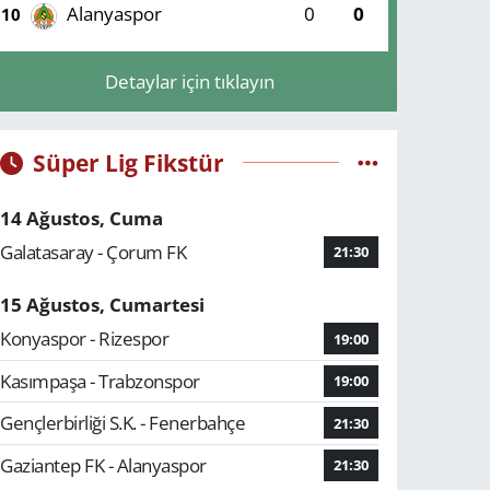
Alanyaspor
0
0
10
Detaylar için tıklayın
Süper Lig Fikstür
14 Ağustos, Cuma
Galatasaray - Çorum FK
21:30
15 Ağustos, Cumartesi
Konyaspor - Rizespor
19:00
Kasımpaşa - Trabzonspor
19:00
Gençlerbirliği S.K. - Fenerbahçe
21:30
Gaziantep FK - Alanyaspor
21:30