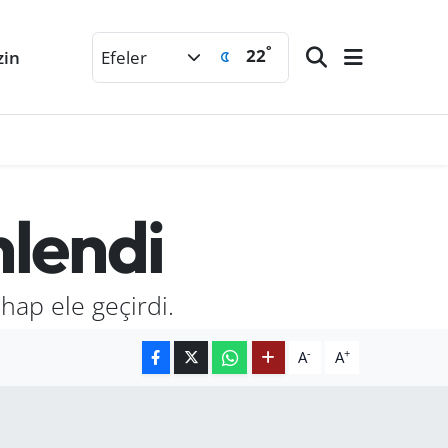
°
22
zin
Efeler
lendi
ap ele geçirdi.
-
+
A
A