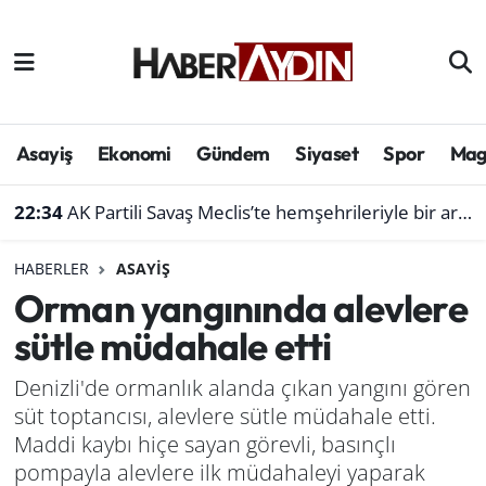
Afyonkarahisar
Aydın Hava Durumu
Bilim ve teknoloji
Aydın Trafik Yoğunluk Haritası
Asayiş
Ekonomi
Gündem
Siyaset
Spor
Mag
Çevre
Süper Lig Puan Durumu ve Fikstür
22:34
AK Partili Savaş Meclis’te hemşehrileriyle bir araya gelmeye devam ediyor
Denizli
Tüm Manşetler
HABERLER
ASAYIŞ
Orman yangınında alevlere
Genel
Son Dakika Haberleri
sütle müdahale etti
Haber
Haber Arşivi
Denizli'de ormanlık alanda çıkan yangını gören
süt toptancısı, alevlere sütle müdahale etti.
Izmir
Maddi kaybı hiçe sayan görevli, basınçlı
Kütahya
pompayla alevlere ilk müdahaleyi yaparak