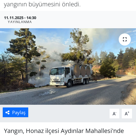
yangının büyümesini önledi.
Manisa
11.11.2025 - 14:30
YAYINLANMA
Muğla
Politika
Uşak
Paylaş
-
+
A
A
Yangın, Honaz ilçesi Aydınlar Mahallesi'nde