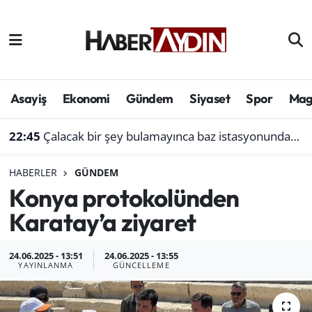
Afyonkarahisar
Aydın Hava Durumu
Bilim ve teknoloji
Aydın Trafik Yoğunluk Haritası
Asayiş
Ekonomi
Gündem
Siyaset
Spor
Mag
Çevre
Süper Lig Puan Durumu ve Fikstür
22:45
Çalacak bir şey bulamayınca baz istasyonundan akü çaldı
Denizli
Tüm Manşetler
HABERLER
GÜNDEM
Konya protokolünden
Genel
Son Dakika Haberleri
Karatay’a ziyaret
Haber
Haber Arşivi
24.06.2025 - 13:51
24.06.2025 - 13:55
Izmir
YAYINLANMA
GÜNCELLEME
Kütahya