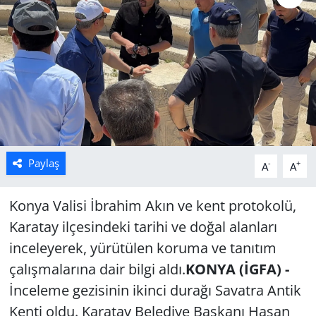
Manisa
Muğla
Politika
Uşak
Paylaş
-
+
A
A
Konya Valisi İbrahim Akın ve kent protokolü,
Karatay ilçesindeki tarihi ve doğal alanları
inceleyerek, yürütülen koruma ve tanıtım
çalışmalarına dair bilgi aldı.
KONYA (İGFA) -
İnceleme gezisinin ikinci durağı Savatra Antik
Kenti oldu. Karatay Belediye Başkanı Hasan