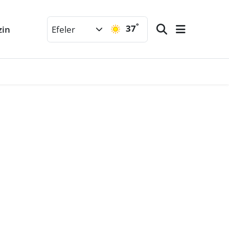
°
37
zin
Efeler