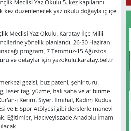
çlik Meclisi Yaz Okulu 5. kez kapılarını
lk kez düzenlenecek yaz okulu doğayla iç içe
lik Meclisi Yaz Okulu, Karatay İlçe Milli
encilerine yönelik planlandı. 26-30 Haziran
 alınacağı program, 7 Temmuz-15 Ağustos
uru ve detaylar için yazokulu.karatay.bel.tr
erkezi gezisi, buz pateni, şehir turu,
ng, laser tag, yüzme, halı saha ve at binme
, Kur’an-ı Kerim, Siyer, İlmihal, Kadim Kudüs
yesi ve E-Spor Atölyesi gibi derslerle manevi
acak. Eğitimler, Hacıveyiszade Anadolu İmam
ılacak.