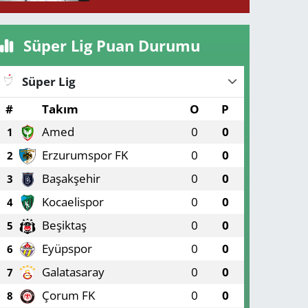
Süper Lig Puan Durumu
Süper Lig
#
Takım
O
P
Amed
0
0
1
Erzurumspor FK
0
0
2
Başakşehir
0
0
3
Kocaelispor
0
0
4
Beşiktaş
0
0
5
Eyüpspor
0
0
6
Galatasaray
0
0
7
Çorum FK
0
0
8