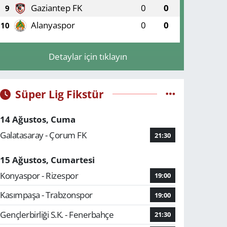
Gaziantep FK
0
0
9
Alanyaspor
0
0
10
Detaylar için tıklayın
Süper Lig Fikstür
14 Ağustos, Cuma
Galatasaray - Çorum FK
21:30
15 Ağustos, Cumartesi
Konyaspor - Rizespor
19:00
Kasımpaşa - Trabzonspor
19:00
Gençlerbirliği S.K. - Fenerbahçe
21:30