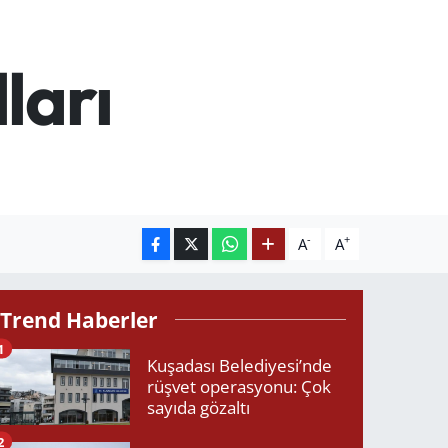
ları
-
+
A
A
Trend Haberler
1
Kuşadası Belediyesi’nde
rüşvet operasyonu: Çok
sayıda gözaltı
2