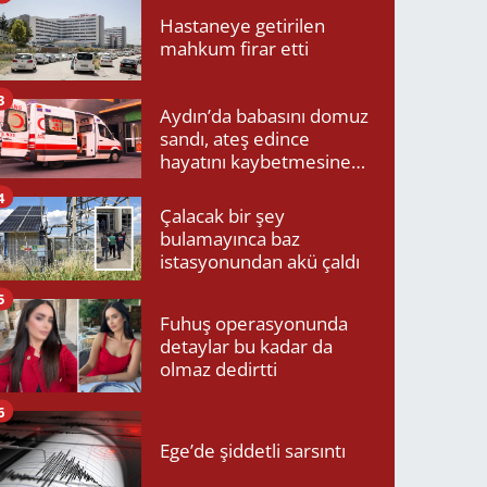
Hastaneye getirilen
mahkum firar etti
3
Aydın’da babasını domuz
sandı, ateş edince
hayatını kaybetmesine
neden oldu
4
Çalacak bir şey
bulamayınca baz
istasyonundan akü çaldı
5
Fuhuş operasyonunda
detaylar bu kadar da
olmaz dedirtti
6
Ege’de şiddetli sarsıntı