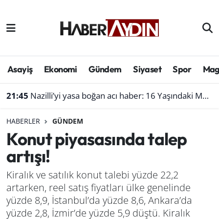
Afyonkarahisar
Aydın Hava Durumu
Bilim ve teknoloji
Aydın Trafik Yoğunluk Haritası
Asayiş
Ekonomi
Gündem
Siyaset
Spor
Mag
Çevre
Süper Lig Puan Durumu ve Fikstür
21:45
Nazilli’yi yasa boğan acı haber: 16 Yaşındaki Mustafa yaşam mücadelesini kaybetti!
Denizli
Tüm Manşetler
HABERLER
GÜNDEM
Konut piyasasında talep
Genel
Son Dakika Haberleri
artışı!
Haber
Haber Arşivi
Kiralık ve satılık konut talebi yüzde 22,2
artarken, reel satış fiyatları ülke genelinde
Izmir
yüzde 8,9, İstanbul’da yüzde 8,6, Ankara’da
Kütahya
yüzde 2,8, İzmir’de yüzde 5,9 düştü. Kiralık