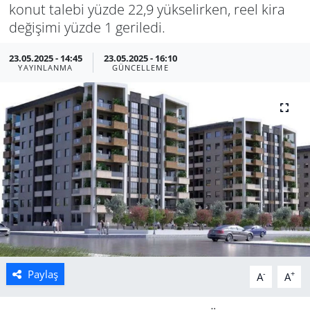
konut talebi yüzde 22,9 yükselirken, reel kira
Manisa
değişimi yüzde 1 geriledi.
23.05.2025 - 14:45
23.05.2025 - 16:10
Muğla
YAYINLANMA
GÜNCELLEME
Politika
Uşak
Paylaş
-
+
A
A