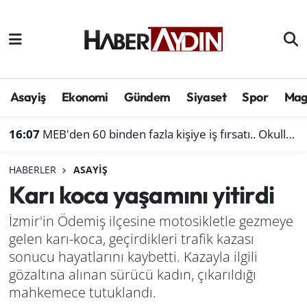
Afyonkarahisar
Aydın Hava Durumu
Bilim ve teknoloji
Aydın Trafik Yoğunluk Haritası
Asayiş
Ekonomi
Gündem
Siyaset
Spor
Mag
Çevre
Süper Lig Puan Durumu ve Fikstür
16:07
MEB'den 60 binden fazla kişiye iş fırsatı.. Okullara personel alınacak
Denizli
Tüm Manşetler
HABERLER
ASAYIŞ
Karı koca yaşamını yitirdi
Genel
Son Dakika Haberleri
İzmir'in Ödemiş ilçesine motosikletle gezmeye
Haber
Haber Arşivi
gelen karı-koca, geçirdikleri trafik kazası
sonucu hayatlarını kaybetti. Kazayla ilgili
Izmir
gözaltına alınan sürücü kadın, çıkarıldığı
mahkemece tutuklandı.
Kütahya