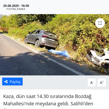
25.08.2025 - 16:30
Manisa
YAYINLANMA
Muğla
Politika
Uşak
Paylaş
-
+
A
A
Kaza, dün saat 14.30 sıralarında Bozdağ
Mahallesi'nde meydana geldi. Salihli'den