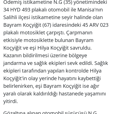
Ödemiş istikametine N.G (35) yönetimindeki
34 HYD 493 plakalı otomobil ile Manisa'nın
Salihli ilçesi istikametine seyir halinde olan
Bayram Koçyiğit (67) idaresindeki 45 ARV 023
plakalı motosiklet çarpıştı. Çarpmanın
etkisiyle motosiklette bulunan Bayram
Koçyiğit ve eşi Hilya Koçyiğit savruldu.
Kazanın bildirilmesi üzerine bölgeye
jandarma ve sağlık ekipleri sevk edildi. Sağlık
ekipleri tarafından yapılan kontrolde Hilya
Koçyiğit'in olay yerinde hayatını kaybettiği
belirlenirken, eşi Bayram Koçyiğit ise ağır
yaralı olarak kaldırıldığı hastanede yaşamını
yitirdi.
Gözaltına alınan otomobil sürücüsü N.G.,