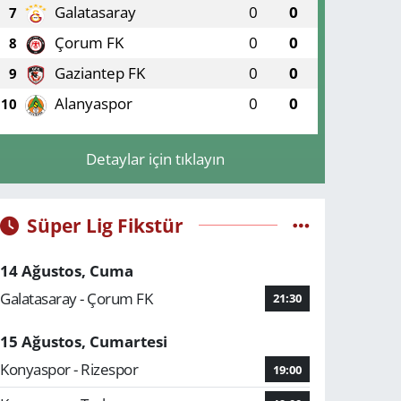
Galatasaray
0
0
7
Çorum FK
0
0
8
Gaziantep FK
0
0
9
Alanyaspor
0
0
10
Detaylar için tıklayın
Süper Lig Fikstür
14 Ağustos, Cuma
Galatasaray - Çorum FK
21:30
15 Ağustos, Cumartesi
Konyaspor - Rizespor
19:00