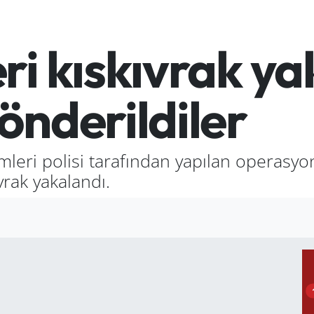
ri kıskıvrak ya
önderildiler
mleri polisi tarafından yapılan operasyo
vrak yakalandı.