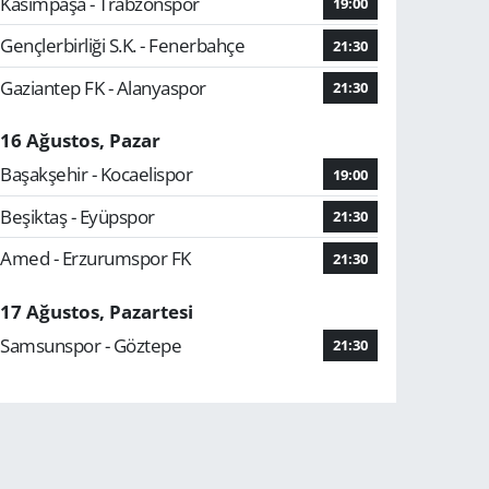
Kasımpaşa - Trabzonspor
19:00
Gençlerbirliği S.K. - Fenerbahçe
21:30
Gaziantep FK - Alanyaspor
21:30
16 Ağustos, Pazar
Başakşehir - Kocaelispor
19:00
Beşiktaş - Eyüpspor
21:30
Amed - Erzurumspor FK
21:30
17 Ağustos, Pazartesi
Samsunspor - Göztepe
21:30