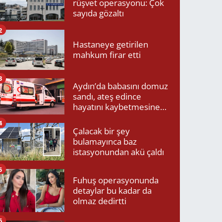
rüşvet operasyonu: Çok
sayıda gözaltı
2
Hastaneye getirilen
mahkum firar etti
3
Aydın’da babasını domuz
sandı, ateş edince
hayatını kaybetmesine
neden oldu
4
Çalacak bir şey
bulamayınca baz
istasyonundan akü çaldı
5
Fuhuş operasyonunda
detaylar bu kadar da
olmaz dedirtti
6