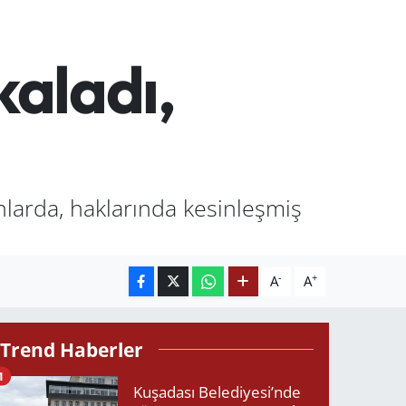
kaladı,
nlarda, haklarında kesinleşmiş
-
+
A
A
Trend Haberler
1
Kuşadası Belediyesi’nde