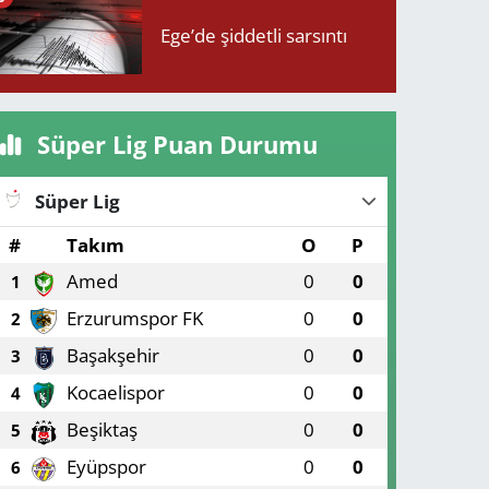
Ege’de şiddetli sarsıntı
Süper Lig Puan Durumu
Süper Lig
#
Takım
O
P
Amed
0
0
1
Erzurumspor FK
0
0
2
Başakşehir
0
0
3
Kocaelispor
0
0
4
Beşiktaş
0
0
5
Eyüpspor
0
0
6