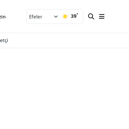
°
39
zin
Efeler
etçi