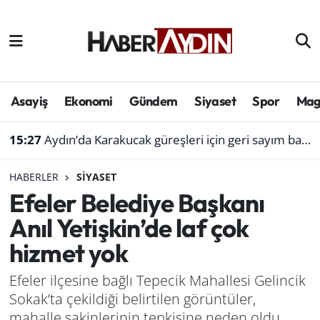
Afyonkarahisar
Aydın Hava Durumu
Bilim ve teknoloji
Aydın Trafik Yoğunluk Haritası
Asayiş
Ekonomi
Gündem
Siyaset
Spor
Mag
Çevre
Süper Lig Puan Durumu ve Fikstür
15:27
Aydın’da Karakucak güreşleri için geri sayım başladı
Denizli
Tüm Manşetler
HABERLER
SIYASET
Efeler Belediye Başkanı
Genel
Son Dakika Haberleri
Anıl Yetişkin’de laf çok
Haber
Haber Arşivi
hizmet yok
Izmir
Efeler ilçesine bağlı Tepecik Mahallesi Gelincik
Sokak’ta çekildiği belirtilen görüntüler,
Kütahya
mahalle sakinlerinin tepkisine neden oldu.