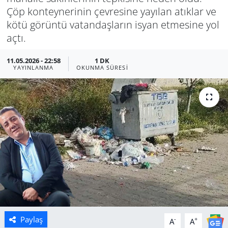
Çöp konteynerinin çevresine yayılan atıklar ve
Manisa
kötü görüntü vatandaşların isyan etmesine yol
açtı.
Muğla
11.05.2026 - 22:58
1 DK
YAYINLANMA
OKUNMA SÜRESI
Politika
Uşak
Paylaş
-
+
A
A