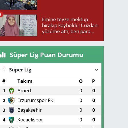
6
Emine teyze mektup
bırakıp kayboldu: Cüzdanı
yüzüme attı, ben para
isteyince yüzüme attı
Süper Lig Puan Durumu
Süper Lig
#
Takım
O
P
Amed
0
0
1
Erzurumspor FK
0
0
2
Başakşehir
0
0
3
Kocaelispor
0
0
4