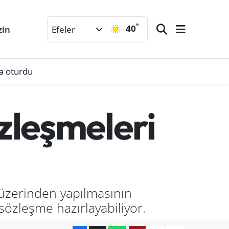
°
40
zin
Efeler
a oturdu
zleşmeleri
üzerinden yapılmasının
sözleşme hazırlayabiliyor.