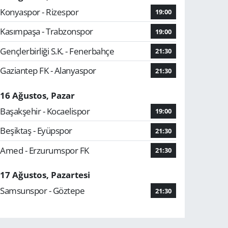
Konyaspor - Rizespor
19:00
Kasımpaşa - Trabzonspor
19:00
Gençlerbirliği S.K. - Fenerbahçe
21:30
Gaziantep FK - Alanyaspor
21:30
16 Ağustos, Pazar
Başakşehir - Kocaelispor
19:00
Beşiktaş - Eyüpspor
21:30
Amed - Erzurumspor FK
21:30
17 Ağustos, Pazartesi
Samsunspor - Göztepe
21:30