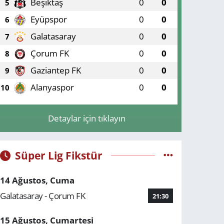
Beşiktaş
0
0
5
Eyüpspor
0
0
6
Galatasaray
0
0
7
Çorum FK
0
0
8
Gaziantep FK
0
0
9
Alanyaspor
0
0
10
Detaylar için tıklayın
Süper Lig Fikstür
14 Ağustos, Cuma
Galatasaray - Çorum FK
21:30
15 Ağustos, Cumartesi