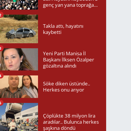
genç yan yana toprağa
verildi
2
Takla attı, hayatını
kaybetti
3
Yeni Parti Manisa İl
Başkanı İlksen Özalper
gözaltına alındı
4
Söke diken üstünde..
Herkes onu arıyor
5
Çöplükte 38 milyon lira
aradılar.. Bulunca herkes
şaşkına döndü