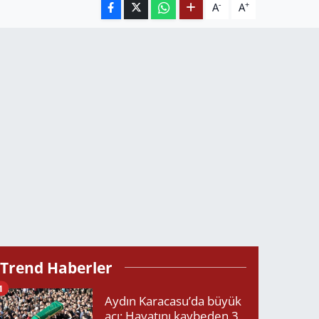
-
+
A
A
Trend Haberler
1
Aydın Karacasu’da büyük
acı: Hayatını kaybeden 3