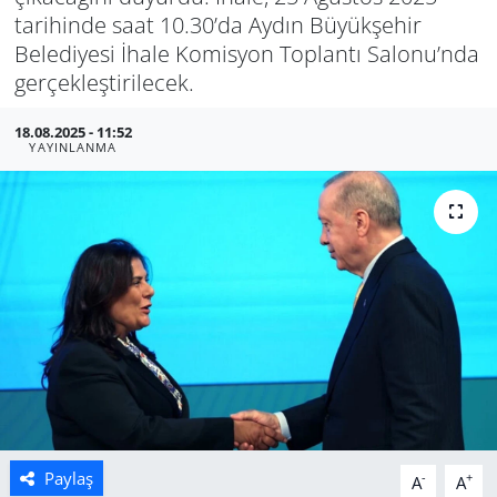
tarihinde saat 10.30’da Aydın Büyükşehir
Manisa
Belediyesi İhale Komisyon Toplantı Salonu’nda
gerçekleştirilecek.
Muğla
18.08.2025 - 11:52
YAYINLANMA
Politika
Uşak
Paylaş
-
+
A
A