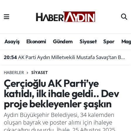
Afyonkarahisar
Aydın Hava Durumu
Bilim ve teknoloji
Aydın Trafik Yoğunluk Haritası
Asayiş
Ekonomi
Gündem
Siyaset
Spor
Mag
Çevre
Süper Lig Puan Durumu ve Fikstür
20:54
AK Parti Aydın Milletvekili Mustafa Savaş’tan Bakan Yumaklı’ya ziyaret
Denizli
Tüm Manşetler
HABERLER
SIYASET
Çerçioğlu AK Parti’ye
Genel
Son Dakika Haberleri
katıldı, ilk ihale geldi.. Dev
Haber
Haber Arşivi
proje bekleyenler şaşkın
Izmir
Aydın Büyükşehir Belediyesi, 34 kalemden
oluşan bayrak ve poster alımı için ihaleye
Kütahya
çıkacağını duyurdu. İhale, 25 Ağustos 2025