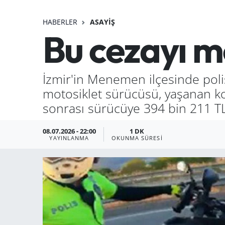
HABERLER
ASAYIŞ
Bu cezayı m
İzmir'in Menemen ilçesinde poli
motosiklet sürücüsü, yaşanan k
sonrası sürücüye 394 bin 211 TL 
08.07.2026 - 22:00
1 DK
YAYINLANMA
OKUNMA SÜRESI