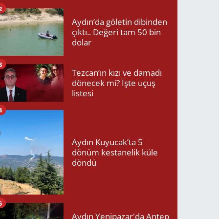
mücadelesini kaybetti!
2
Aydın’da göletin dibinden
çıktı.. Değeri tam 50 bin
dolar
3
Tezcan’ın kızı ve damadı
dönecek mi? İşte uçuş
listesi
4
Aydın Kuyucak’ta 5
dönüm kestanelik küle
döndü
5
Aydın Yenipazar'da Antep