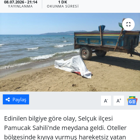
08.07.2026 - 21:14
1 DK
YAYINLANMA
OKUNMA SÜRESI
Manisa
Muğla
Politika
Uşak
Paylaş
-
+
A
A
Edinilen bilgiye göre olay, Selçuk ilçesi
Pamucak Sahili'nde meydana geldi. Oteller
bölgesinde kıyıya vurmuş hareketsiz yatan