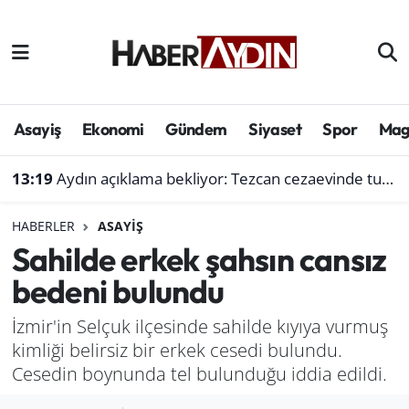
Afyonkarahisar
Aydın Hava Durumu
Bilim ve teknoloji
Aydın Trafik Yoğunluk Haritası
Asayiş
Ekonomi
Gündem
Siyaset
Spor
Mag
Çevre
Süper Lig Puan Durumu ve Fikstür
13:19
Aydın açıklama bekliyor: Tezcan cezaevinde tutuklu müteahhidi neden ziyaret etti?
Denizli
Tüm Manşetler
HABERLER
ASAYIŞ
Sahilde erkek şahsın cansız
Genel
Son Dakika Haberleri
bedeni bulundu
Haber
Haber Arşivi
İzmir'in Selçuk ilçesinde sahilde kıyıya vurmuş
kimliği belirsiz bir erkek cesedi bulundu.
Izmir
Cesedin boynunda tel bulunduğu iddia edildi.
Kütahya