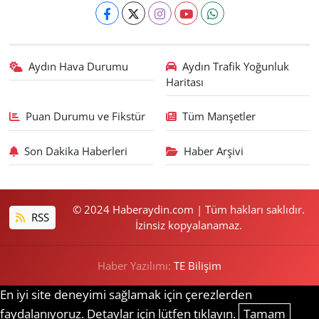
Aydın Hava Durumu
Aydın Trafik Yoğunluk
Haritası
Puan Durumu ve Fikstür
Tüm Manşetler
Son Dakika Haberleri
Haber Arşivi
© 2024 Haberaydin.com | Tüm hakları saklıdır.
RSS
İzinsiz kopyalanamaz.
Haber Yazılımı:
TE Bilişim
En iyi site deneyimi sağlamak için çerezlerden
faydalanıyoruz. Detaylar için lütfen tıklayın.
Tamam