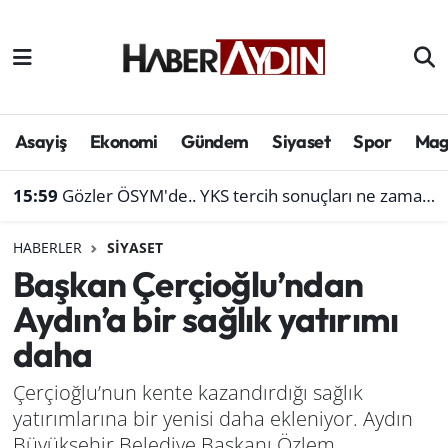
Afyonkarahisar
Aydın Hava Durumu
Bilim ve teknoloji
Aydın Trafik Yoğunluk Haritası
Asayiş
Ekonomi
Gündem
Siyaset
Spor
Mag
Çevre
Süper Lig Puan Durumu ve Fikstür
15:59
Gözler ÖSYM'de.. YKS tercih sonuçları ne zaman açıklanacak
Denizli
Tüm Manşetler
HABERLER
SIYASET
Başkan Çerçioğlu’ndan
Genel
Son Dakika Haberleri
Aydın’a bir sağlık yatırımı
Haber
Haber Arşivi
daha
Izmir
Çerçioğlu’nun kente kazandırdığı sağlık
yatırımlarına bir yenisi daha ekleniyor. Aydın
Kütahya
Büyükşehir Belediye Başkanı Özlem