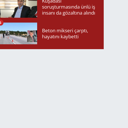
Kuşadası
soruşturmasında ünlü iş
insanı da gözaltına alındı
6
Beton mikseri çarptı,
hayatını kaybetti