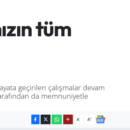
ızın tüm
ayata geçirilen çalışmalar devam
 tarafından da memnuniyetle
-
+
A
A