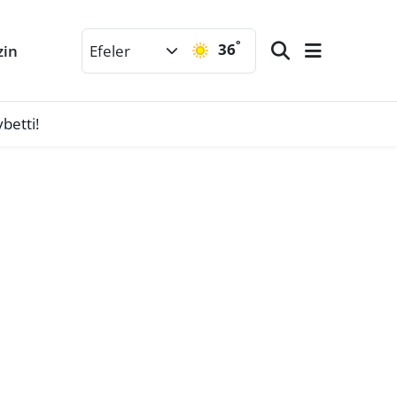
°
36
zin
Efeler
betti!