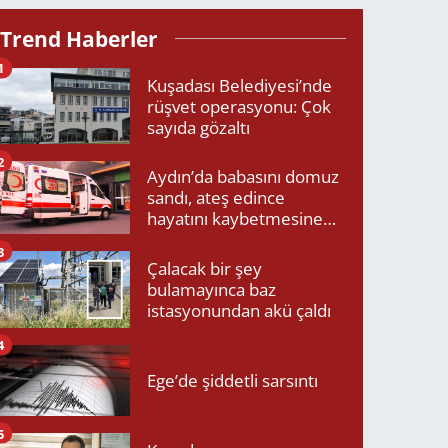
Trend Haberler
1
Kuşadası Belediyesi’nde
rüşvet operasyonu: Çok
sayıda gözaltı
2
Aydın’da babasını domuz
sandı, ateş edince
hayatını kaybetmesine
neden oldu
3
Çalacak bir şey
bulamayınca baz
istasyonundan akü çaldı
4
Ege’de şiddetli sarsıntı
5