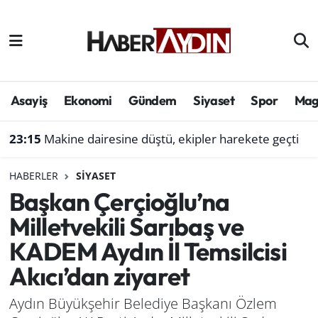
Afyonkarahisar
Aydın Hava Durumu
Bilim ve teknoloji
Aydın Trafik Yoğunluk Haritası
Asayiş
Ekonomi
Gündem
Siyaset
Spor
Mag
Çevre
Süper Lig Puan Durumu ve Fikstür
23:15
Makine dairesine düştü, ekipler harekete geçti
Denizli
Tüm Manşetler
HABERLER
SIYASET
Başkan Çerçioğlu’na
Genel
Son Dakika Haberleri
Milletvekili Sarıbaş ve
Haber
Haber Arşivi
KADEM Aydın İl Temsilcisi
Akıcı’dan ziyaret
Izmir
Aydın Büyükşehir Belediye Başkanı Özlem
Kütahya