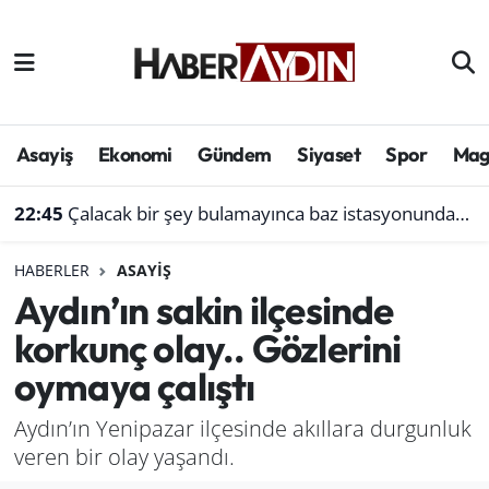
Afyonkarahisar
Aydın Hava Durumu
Bilim ve teknoloji
Aydın Trafik Yoğunluk Haritası
Asayiş
Ekonomi
Gündem
Siyaset
Spor
Mag
Çevre
Süper Lig Puan Durumu ve Fikstür
22:45
Çalacak bir şey bulamayınca baz istasyonundan akü çaldı
Denizli
Tüm Manşetler
HABERLER
ASAYIŞ
Aydın’ın sakin ilçesinde
Genel
Son Dakika Haberleri
korkunç olay.. Gözlerini
Haber
Haber Arşivi
oymaya çalıştı
Izmir
Aydın’ın Yenipazar ilçesinde akıllara durgunluk
veren bir olay yaşandı.
Kütahya