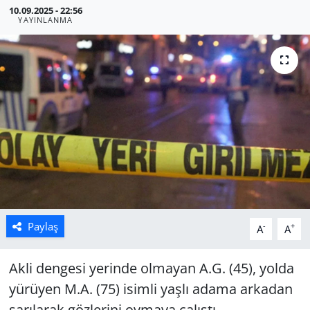
10.09.2025 - 22:56
YAYINLANMA
Manisa
Muğla
Politika
Uşak
Paylaş
-
+
A
A
Akli dengesi yerinde olmayan A.G. (45), yolda
yürüyen M.A. (75) isimli yaşlı adama arkadan
sarılarak gözlerini oymaya çalıştı.