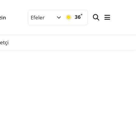
°
36
zin
Efeler
etçi