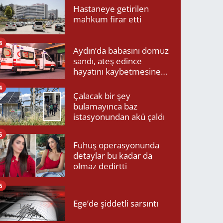
Hastaneye getirilen
mahkum firar etti
3
Aydın’da babasını domuz
sandı, ateş edince
hayatını kaybetmesine
neden oldu
4
Çalacak bir şey
bulamayınca baz
istasyonundan akü çaldı
5
Fuhuş operasyonunda
detaylar bu kadar da
olmaz dedirtti
6
Ege’de şiddetli sarsıntı