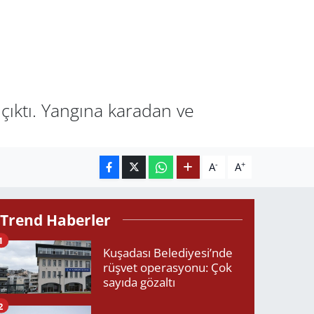
 çıktı. Yangına karadan ve
-
+
A
A
Trend Haberler
1
Kuşadası Belediyesi’nde
rüşvet operasyonu: Çok
sayıda gözaltı
2