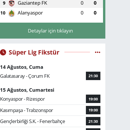
Gaziantep FK
0
0
9
Alanyaspor
0
0
10
Detaylar için tıklayın
Süper Lig Fikstür
14 Ağustos, Cuma
Galatasaray - Çorum FK
21:30
15 Ağustos, Cumartesi
Konyaspor - Rizespor
19:00
Kasımpaşa - Trabzonspor
19:00
Gençlerbirliği S.K. - Fenerbahçe
21:30