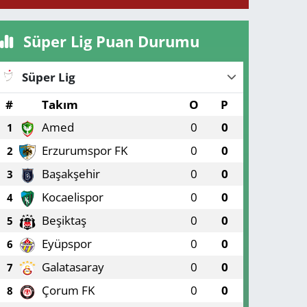
Süper Lig Puan Durumu
Süper Lig
#
Takım
O
P
Amed
0
0
1
Erzurumspor FK
0
0
2
Başakşehir
0
0
3
Kocaelispor
0
0
4
Beşiktaş
0
0
5
Eyüpspor
0
0
6
Galatasaray
0
0
7
Çorum FK
0
0
8