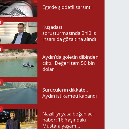
Ege’de şiddetli sarsıntı
3
Kuşadası
soruşturmasında ünlü iş
insanı da gözaltına alındı
4
Aydın’da göletin dibinden
çıktı.. Değeri tam 50 bin
dolar
5
Sürücülerin dikkate..
Aydın istikameti kapandı
6
Nazilli’yi yasa boğan acı
haber: 16 Yaşındaki
Mustafa yaşam