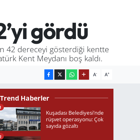
’yi gördü
in 42 dereceyi gösterdiği kentte
tatürk Kent Meydanı boş kaldı.
-
+
A
A
Trend Haberler
1
Kuşadası Belediyesi’nde
rüşvet operasyonu: Çok
sayıda gözaltı
2