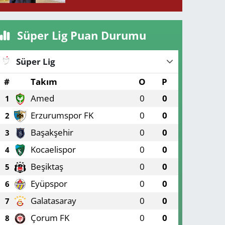
mücadelesini kaybetti!
Süper Lig Puan Durumu
Süper Lig
#
Takım
O
P
Amed
0
0
1
Erzurumspor FK
0
0
2
Başakşehir
0
0
3
Kocaelispor
0
0
4
Beşiktaş
0
0
5
Eyüpspor
0
0
6
Galatasaray
0
0
7
Çorum FK
0
0
8