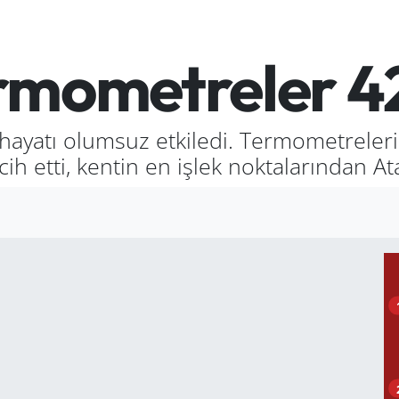
rmometreler 42
ar hayatı olumsuz etkiledi. Termometreler
cih etti, kentin en işlek noktalarından A