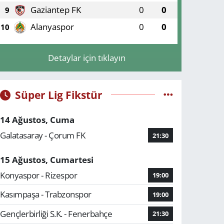
Gaziantep FK
0
0
9
Alanyaspor
0
0
10
Detaylar için tıklayın
Süper Lig Fikstür
14 Ağustos, Cuma
Galatasaray - Çorum FK
21:30
15 Ağustos, Cumartesi
Konyaspor - Rizespor
19:00
Kasımpaşa - Trabzonspor
19:00
Gençlerbirliği S.K. - Fenerbahçe
21:30