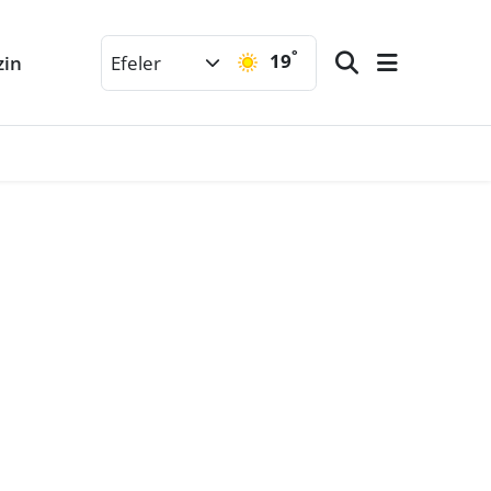
°
19
zin
Efeler