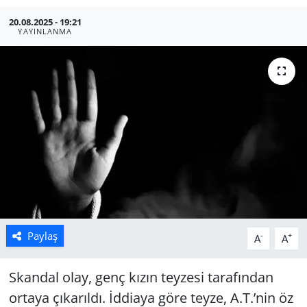
20.08.2025 - 19:21
Manisa
YAYINLANMA
Muğla
Politika
Uşak
Paylaş
-
+
A
A
Skandal olay, genç kızın teyzesi tarafından
ortaya çıkarıldı. İddiaya göre teyze, A.T.’nin öz