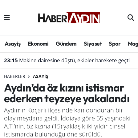
Afyonkarahisar
Aydın Hava Durumu
Bilim ve teknoloji
Aydın Trafik Yoğunluk Haritası
Asayiş
Ekonomi
Gündem
Siyaset
Spor
Mag
Çevre
Süper Lig Puan Durumu ve Fikstür
23:15
Makine dairesine düştü, ekipler harekete geçti
Denizli
Tüm Manşetler
HABERLER
ASAYIŞ
Aydın’da öz kızını istismar
Genel
Son Dakika Haberleri
ederken teyzeye yakalandı
Haber
Haber Arşivi
Aydın’ın Koçarlı ilçesinde kan donduran bir
olay meydana geldi. İddiaya göre 55 yaşındaki
Izmir
A.T.’nin, öz kızına (15) yaklaşık iki yıldır cinsel
Kütahya
istismarda bulunduğu öne sürüldü.