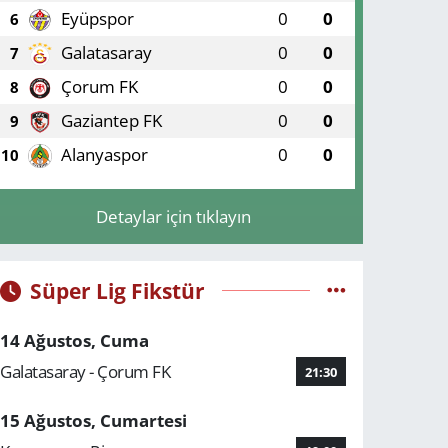
Eyüpspor
0
0
6
Galatasaray
0
0
7
Çorum FK
0
0
8
Gaziantep FK
0
0
9
Alanyaspor
0
0
10
Detaylar için tıklayın
Süper Lig Fikstür
14 Ağustos, Cuma
Galatasaray - Çorum FK
21:30
15 Ağustos, Cumartesi