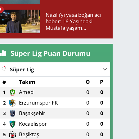
6
Nazilli’yi yasa boğan acı
haber: 16 Yaşındaki
Mustafa yaşam
mücadelesini kaybetti!
Süper Lig Puan Durumu
Süper Lig
#
Takım
O
P
Amed
0
0
1
Erzurumspor FK
0
0
2
Başakşehir
0
0
3
Kocaelispor
0
0
4
Beşiktaş
0
0
5