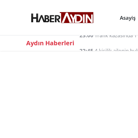
Asayiş
Aydın Haberleri
22:45
4 kişilik ailenin b