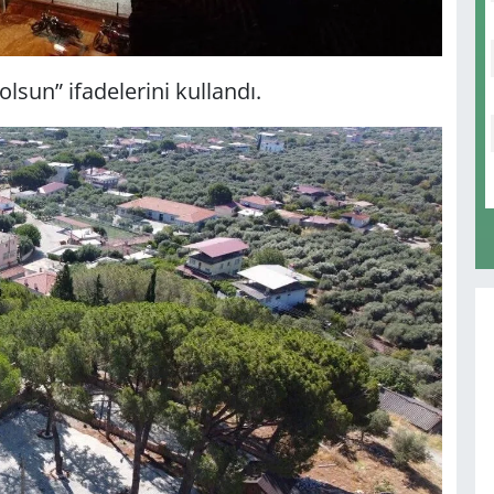
lsun” ifadelerini kullandı.