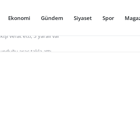
Ekonomi
Gündem
Siyaset
Spor
Maga
ulunduğu araç takla attı