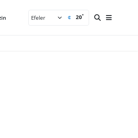
°
20
zin
Efeler