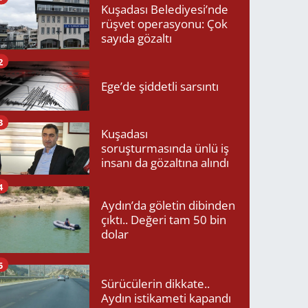
Kuşadası Belediyesi’nde
rüşvet operasyonu: Çok
sayıda gözaltı
2
Ege’de şiddetli sarsıntı
3
Kuşadası
soruşturmasında ünlü iş
insanı da gözaltına alındı
4
Aydın’da göletin dibinden
çıktı.. Değeri tam 50 bin
dolar
5
Sürücülerin dikkate..
Aydın istikameti kapandı