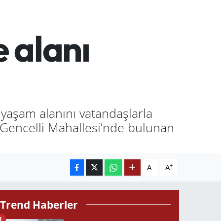
 alanı
 yaşam alanını vatandaşlarla
 Gencelli Mahallesi’nde bulunan
-
+
A
A
Trend Haberler
1