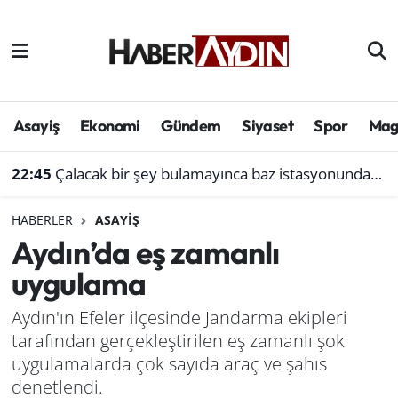
Afyonkarahisar
Aydın Hava Durumu
Bilim ve teknoloji
Aydın Trafik Yoğunluk Haritası
Asayiş
Ekonomi
Gündem
Siyaset
Spor
Mag
Çevre
Süper Lig Puan Durumu ve Fikstür
22:45
Çalacak bir şey bulamayınca baz istasyonundan akü çaldı
Denizli
Tüm Manşetler
HABERLER
ASAYIŞ
Aydın’da eş zamanlı
Genel
Son Dakika Haberleri
uygulama
Haber
Haber Arşivi
Aydın'ın Efeler ilçesinde Jandarma ekipleri
tarafından gerçekleştirilen eş zamanlı şok
Izmir
uygulamalarda çok sayıda araç ve şahıs
Kütahya
denetlendi.