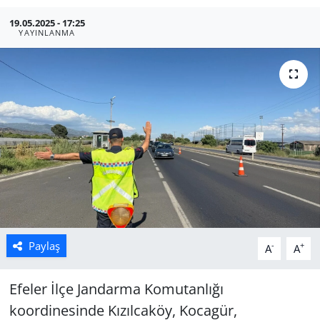
19.05.2025 - 17:25
Manisa
YAYINLANMA
Muğla
Politika
Uşak
Paylaş
-
+
A
A
Efeler İlçe Jandarma Komutanlığı
koordinesinde Kızılcaköy, Kocagür,